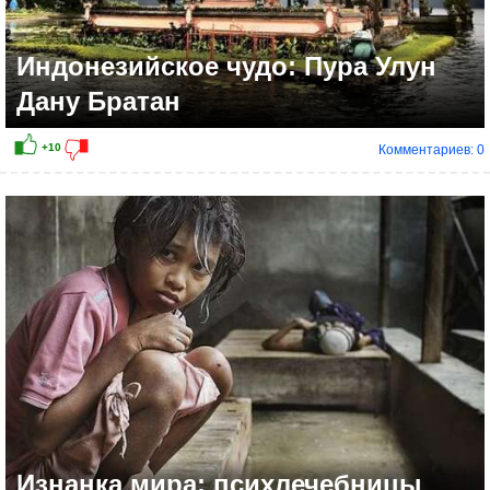
Индонезийское чудо: Пура Улун
Дану Братан
Комментариев: 0
+5
Изнанка мира: психлечебницы