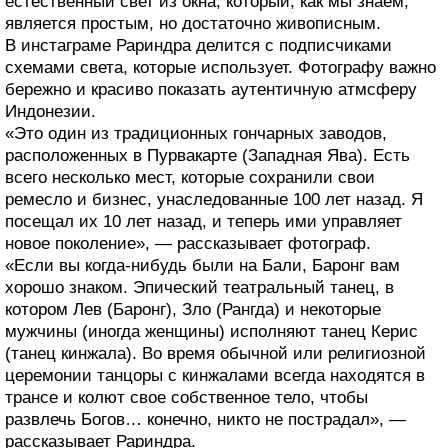
естественный свет из окна, который, как мы знаем,
является простым, но достаточно живописным.
В инстаграме Рариндра делится с подписчиками
схемами света, которые использует. Фотографу важно
бережно и красиво показать аутентичную атмсферу
Индонезии.
«Это один из традиционных гончарных заводов,
расположенных в Пурвакарте (Западная Ява). Есть
всего несколько мест, которые сохранили свои
ремесло и бизнес, унаследованные 100 лет назад. Я
посещал их 10 лет назад, и теперь ими управляет
новое поколение», — рассказывает фотограф.
«Если вы когда-нибудь были на Бали, Баронг вам
хорошо знаком. Эпический театральный танец, в
котором Лев (Баронг), Зло (Рангда) и некоторые
мужчины (иногда женщины) исполняют танец Керис
(танец кинжала). Во время обычной или религиозной
церемонии танцоры с кинжалами всегда находятся в
трансе и колют свое собственное тело, чтобы
развлечь Богов… конечно, никто не пострадал», —
рассказывает Рариндра.