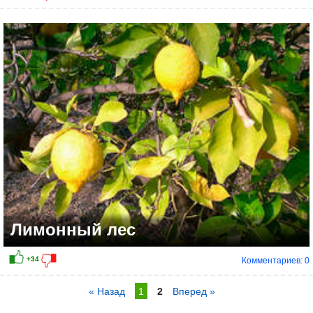
Лимонный лес
Комментариев: 0
« Назад
1
2
Вперед »