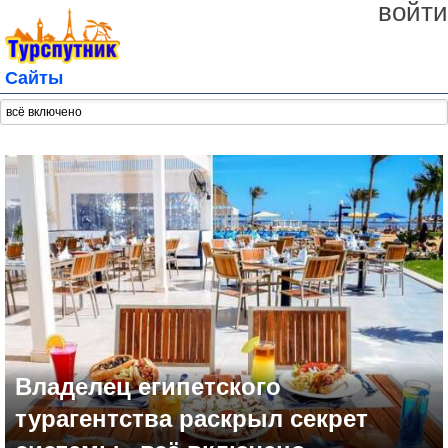
войти
Сайты
Владелец египетского
турагентства раскрыл секрет