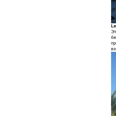
Le
Эт
бе
пр
вз