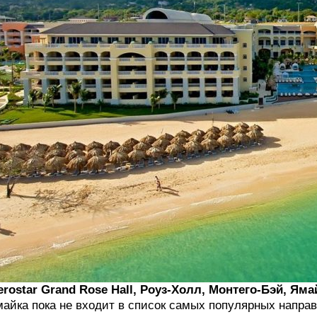
erostar Grand Rose Hall, Роуз-Холл, Монтего-Бэй, Яма
айка пока не входит в список самых популярных напра