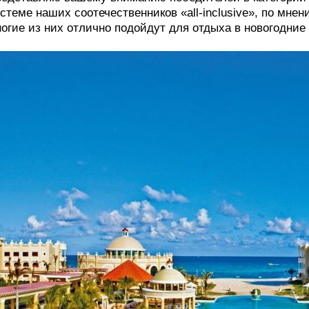
стеме наших соотечественников «all-inclusive», по мне
огие из них отлично подойдут для отдыха в новогодние