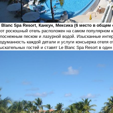
 Blanc Spa Resort, Канкун, Мексика (6 место в общем 
от роскошный отель расположен на самом популярном 
лоснежным песком и лазурной водой. Изысканные интер
одуманность каждой детали и услуги консьержа отеля 
ыскательных гостей и ставят Le Blanc Spa Resort в оди