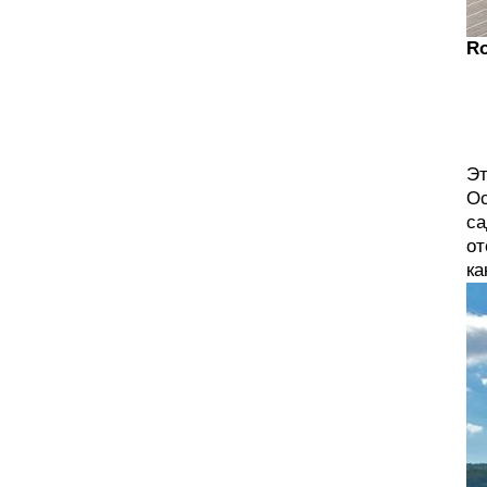
Ro
Эт
Ос
са
от
ка