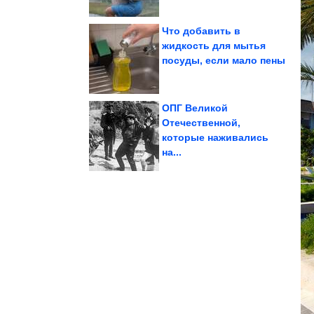
Что добавить в
жидкость для мытья
посуды, если мало пены
своих лет
люди выглядят моложе
Почему некоторые
ОПГ Великой
Отечественной,
которые наживались
Как...
стоит внедрить в жизнь.
7 привычек, которые
на...