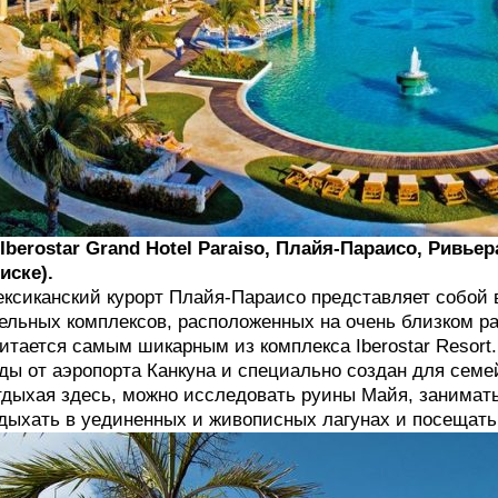
 Iberostar Grand Hotel Paraiso, Плайя-Параисо, Ривье
иске).
ксиканский курорт Плайя-Параисо представляет собой
ельных комплексов, расположенных на очень близком рас
итается самым шикарным из комплекса Iberostar Resort
ды от аэропорта Канкуна и специально создан для семе
дыхая здесь, можно исследовать руины Майя, занимат
дыхать в уединенных и живописных лагунах и посещать