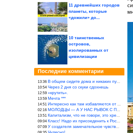
11 древнейших городов
си
планеты, которые
мн
«дожили» до...
10 таинственных
островов,
изолированных от
цивилизации
Последние комментарии
В общем сидите дома и никаких путешествий А самая грязная в от
13:36
Через 2 дня со скуки сдохнешь
10:54
«крутить».
12:59
Мечта ***
13:59
Интересно как там избавляются от физиологических и прочих отходо
14:51
МОЛОДЦЫ — А У НАС РЫВОК С ПРОРЫВОМ В ТРУБУ
02:16
Капитализм, что не говори, это хреново (((
13:51
Класс! Надо их присоеденить к России!
09:04
У создателя замечательное чувство юмора! ))
07:09
Чудесно!
08:35