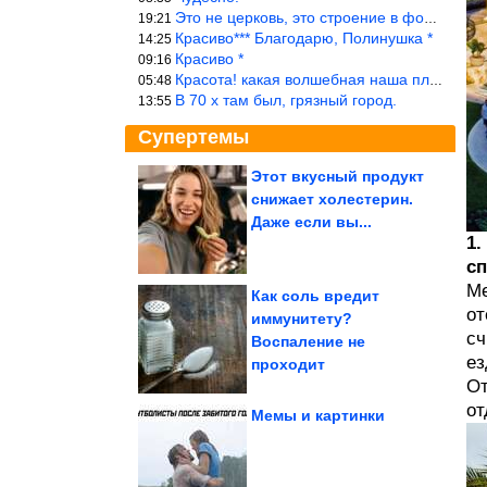
Это не церковь, это строение в форме церкви.
19:21
Красиво*** Благодарю, Полинушка *
14:25
Красиво *
09:16
Красота! какая волшебная наша планета!… еще-бы, мы понимали это…
05:48
В 70 х там был, грязный город.
13:55
Супертемы
Этот вкусный продукт
снижает холестерин.
Полезные привычки,
которые я извлекла из
Даже если вы...
проблем с...
1.
сп
Ме
Как соль вредит
от
иммунитету?
сч
Неопровержимые
Воспаление не
доказательства, что
жизнь с котом...
ез
проходит
От
от
Мемы и картинки
Душевные советские снимки