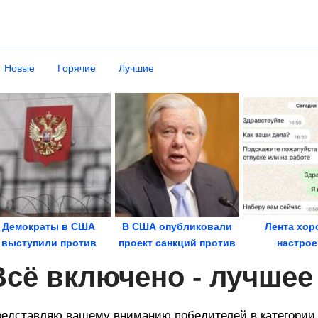
Новые
Горячие
Лучшие
Демократы в США
В США опубликовали
Лента хор
выступили против
проект санкций против
настрое
новых санкций в...
России покойного...
Всё включено - лучшее
едставляю вашему вниманию победителей в категории