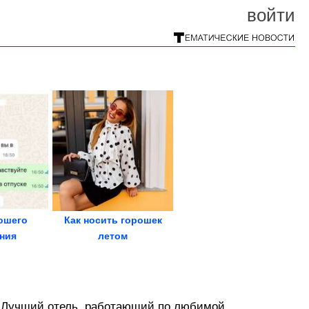
войти
ошего
Как носить горошек
ния
летом
 Лучший отель, работающий по любимой