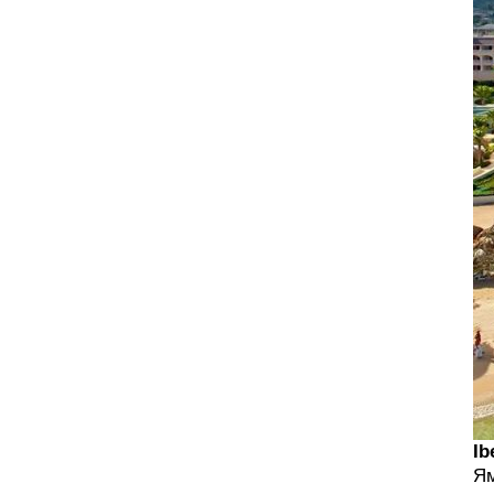
Ib
Ям