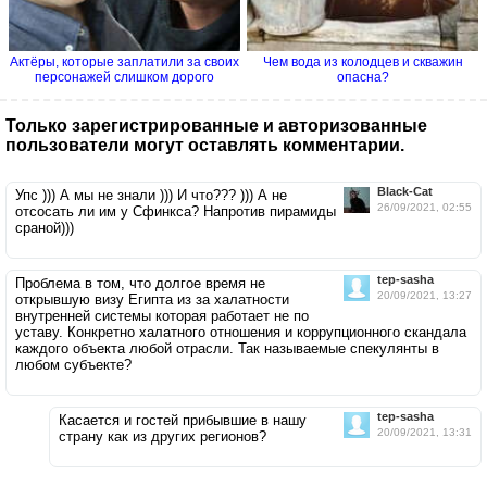
Актёры, которые заплатили за своих
Чем вода из колодцев и скважин
персонажей слишком дорого
опасна?
Только зарегистрированные и авторизованные
пользователи могут оставлять комментарии.
Black-Cat
Упс ))) А мы не знали ))) И что??? ))) А не
26/09/2021, 02:55
отсосать ли им у Сфинкса? Напротив пирамиды
сраной)))
tep-sasha
Проблема в том, что долгое время не
20/09/2021, 13:27
открывшую визу Египта из за халатности
внутренней системы которая работает не по
уставу. Конкретно халатного отношения и коррупционного скандала
каждого объекта любой отрасли. Так называемые спекулянты в
любом субъекте?
tep-sasha
Касается и гостей прибывшие в нашу
20/09/2021, 13:31
страну как из других регионов?