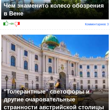
Чем знаменито колесо обозрения
в Вене
Комментариев: 3
"Толерантные" светофоры и
другие очаровательные
странности австрийской столицы