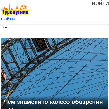
войти
Сайты
Чем знаменито колесо обозрения