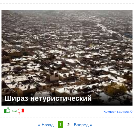
Шираз нетуристический
Комментариев: 0
« Назад
1
2
Вперед »