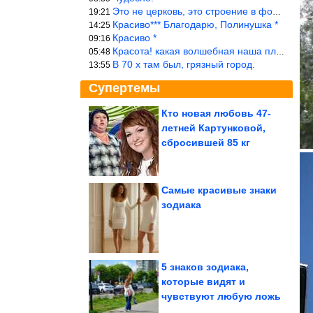
Это не церковь, это строение в форме церкви.
19:21
Красиво*** Благодарю, Полинушка *
14:25
Красиво *
09:16
Красота! какая волшебная наша планета!… еще-бы, мы понимали это…
05:48
В 70 х там был, грязный город.
13:55
Супертемы
Кто новая любовь 47-
летней Картунковой,
Когда кабачки вкуснее
мяса. 2 рецепта,
сбросившей 85 кг
которые...
Самые красивые знаки
зодиака
Все приколы Августа
5 знаков зодиака,
которые видят и
чувствуют любую ложь
Найден серьезный побочный эффект подсластителей. Особо...