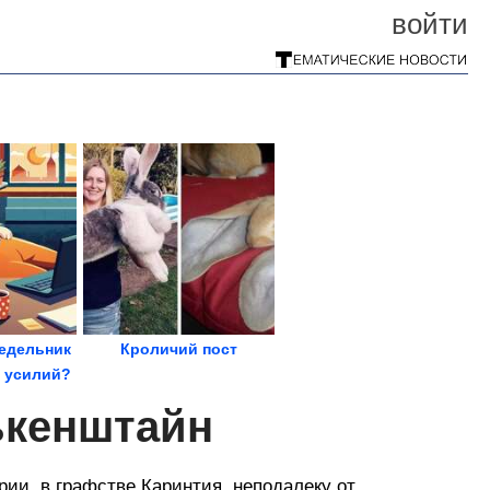
войти
недельник
Кроличий пост
 усилий?
ь...
ькенштайн
рии, в графстве Каринтия, неподалеку от