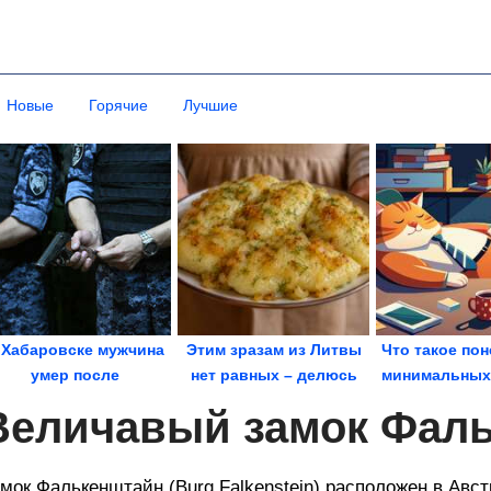
Новые
Горячие
Лучшие
 Хабаровске мужчина
Этим зразам из Литвы
Что такое по
умер после
нет равных – делюсь
минимальных
задержания...
рецептом....
Как начат
Величавый замок Фал
мок Фалькенштайн (Burg Falkenstein) расположен в Авст