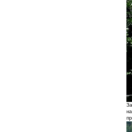
За
на
пр