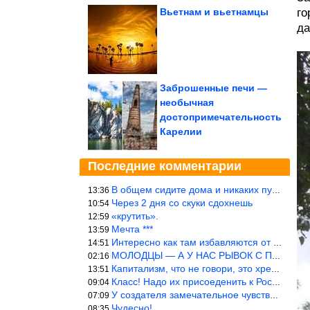
Вьетнам и вьетнамцы
го
да
Заброшенные печи —
необычная
достопримечательность
Карелии
Последние комментарии
В общем сидите дома и никаких путешествий А самая грязная в от
13:36
Через 2 дня со скуки сдохнешь
10:54
«крутить».
12:59
Мечта ***
13:59
Интересно как там избавляются от физиологических и прочих отходо
14:51
МОЛОДЦЫ — А У НАС РЫВОК С ПРОРЫВОМ В ТРУБУ
02:16
Капитализм, что не говори, это хреново (((
13:51
Класс! Надо их присоеденить к России!
09:04
У создателя замечательное чувство юмора! ))
07:09
Чудесно!
08:35