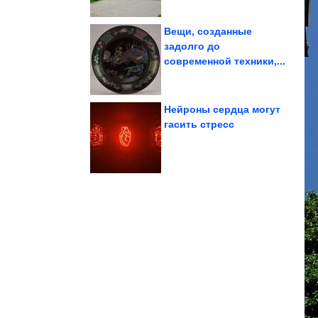
Вещи, созданные
задолго до
современной техники,...
Позитив с животными
Нейроны сердца могут
гасить стресс
ей...
распространяется и как
истерия легко
Почему массовая