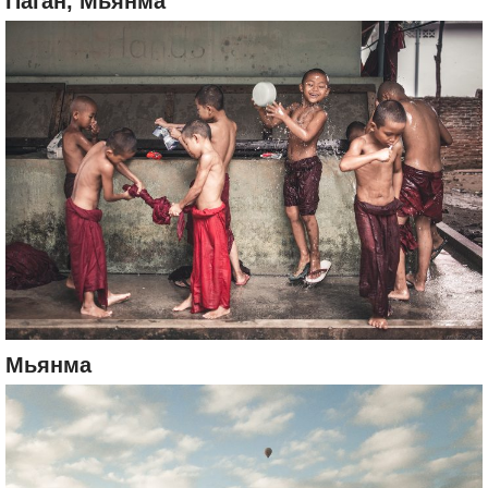
Паган, Мьянма
Мьянма