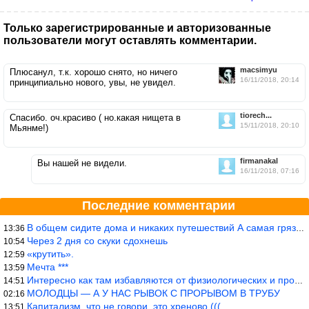
Только зарегистрированные и авторизованные
пользователи могут оставлять комментарии.
macsimyu
Плюсанул, т.к. хорошо снято, но ничего
16/11/2018, 20:14
принципиально нового, увы, не увидел.
tiorech...
Спасибо. оч.красиво ( но.какая нищета в
15/11/2018, 20:10
Мьянме!)
firmanakal
Вы нашей не видели.
16/11/2018, 07:16
Последние комментарии
В общем сидите дома и никаких путешествий А самая грязная в от
13:36
Через 2 дня со скуки сдохнешь
10:54
«крутить».
12:59
Мечта ***
13:59
Интересно как там избавляются от физиологических и прочих отходо
14:51
МОЛОДЦЫ — А У НАС РЫВОК С ПРОРЫВОМ В ТРУБУ
02:16
Капитализм, что не говори, это хреново (((
13:51