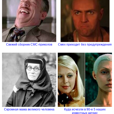
Свежий сборник СМС-приколов
Смех приходит без предупреждения
Скромная мама великого человека
Куда исчезли в 90-е 5 наших
известных актрис