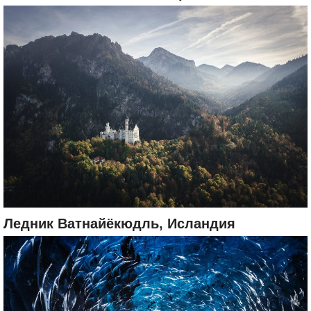
Ледник Ватнайёкюдль, Исландия