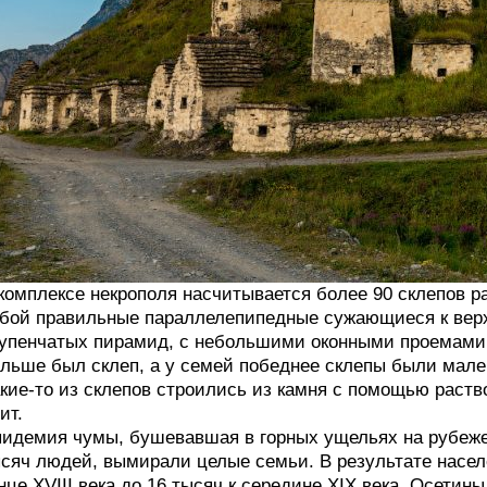
комплексе некрополя насчитывается более 90 склепов 
бой правильные параллелепипедные сужающиеся к вер
упенчатых пирамид, с небольшими оконными проемами. 
льше был склеп, а у семей победнее склепы были ма
кие-то из склепов строились из камня с помощью раств
ит.
идемия чумы, бушевавшая в горных ущельях на рубеже X
сяч людей, вымирали целые семьи. В результате насел
нце XVIII века до 16 тысяч к середине XIX века. Осетины