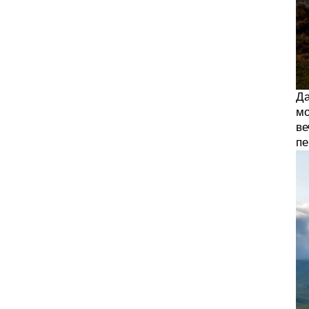
Да
мо
ве
пе