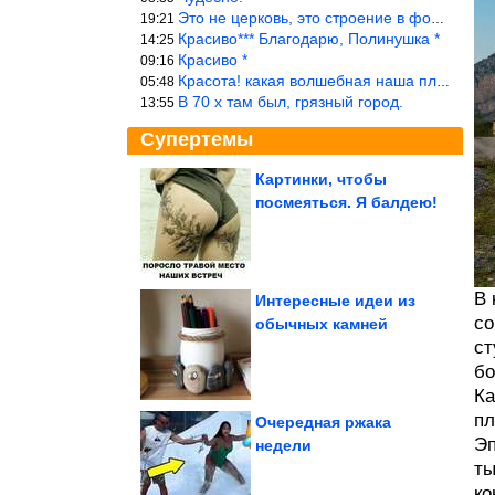
Это не церковь, это строение в форме церкви.
19:21
Красиво*** Благодарю, Полинушка *
14:25
Красиво *
09:16
Красота! какая волшебная наша планета!… еще-бы, мы понимали это…
05:48
В 70 х там был, грязный город.
13:55
Супертемы
Картинки, чтобы
посмеяться. Я балдею!
Как римляне возводили
свои неприступные
лагеря? «Город»...
В 
Интересные идеи из
со
обычных камней
Журналистку Шипачеву
ст
приговорили к 12 годам
за...
бо
Ка
пл
Очередная ржака
Эп
недели
ты
Эти люди знают, как впечатлить толпу
ко