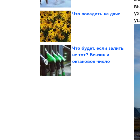
вы
ух
Что посадить на даче
ущ
оживают на глазах
комнатные растения
Копеечная таблетка и
Что будет, если залить
не тот? Бензин и
октановое число
Завораживает!
Исторические фото.