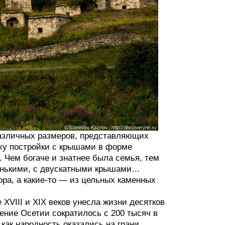
различных размеров, представляющих
ху постройки с крышами в форме
Чем богаче и знатнее была семья, тем
ленькими, с двускатными крышами…
ора, а какие-то — из цельных каменных
VIII и XIX веков унесла жизни десятков
ение Осетии сократилось с 200 тысяч в
 как народность оказались на грани