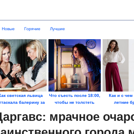
Новые
Горячие
Лучшие
Как светская львица
Что съесть после 18:00,
Как и с чем
ттаскала балерину за
чтобы не толстеть
летние б
волосы из-за...
Даргавс: мрачное очар
таинственного города 