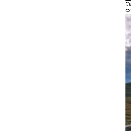
Св
сх