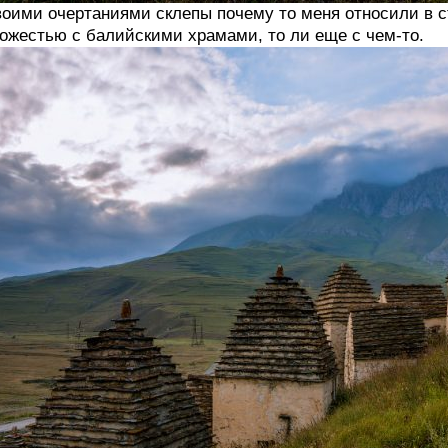
оими очертаниями склепы почему то меня относили в ст
ожестью с балийскими храмами, то ли еще с чем-то.