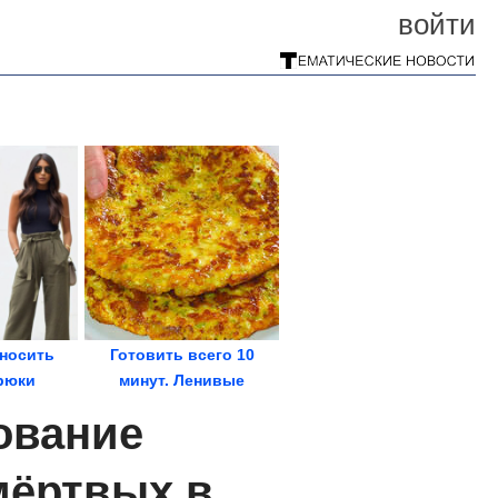
войти
 носить
Готовить всего 10
рюки
минут. Ленивые
хачапури из кабачков
ование
мёртвых в