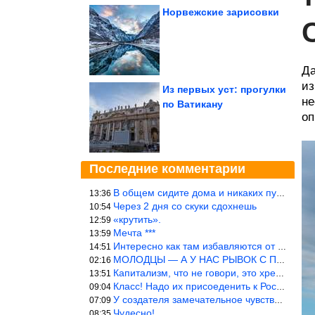
Норвежские зарисовки
Да
из
Из первых уст: прогулки
не
по Ватикану
оп
Последние комментарии
В общем сидите дома и никаких путешествий А самая грязная в от
13:36
Через 2 дня со скуки сдохнешь
10:54
«крутить».
12:59
Мечта ***
13:59
Интересно как там избавляются от физиологических и прочих отходо
14:51
МОЛОДЦЫ — А У НАС РЫВОК С ПРОРЫВОМ В ТРУБУ
02:16
Капитализм, что не говори, это хреново (((
13:51
Класс! Надо их присоеденить к России!
09:04
У создателя замечательное чувство юмора! ))
07:09
Чудесно!
08:35