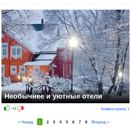
Необычнее и уютные отели
Комментариев: 1
« Назад
1
2
3
4
5
6
7
8
Вперед »