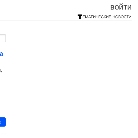
войти
а
,
е