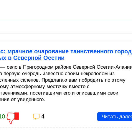
с: мрачное очарование таинственного город
ых в Северной Осетии
 — село в Пригородном районе Северной Осетии-Алании
 в первую очередь известно своим некрополем из
сленных склепов. Предлагаю вам побродить по этому
ому атмосферному местечку вместе с
твенниками, посетившими его и описавшими свои
ения от увиденного.
10
4
Читать дале