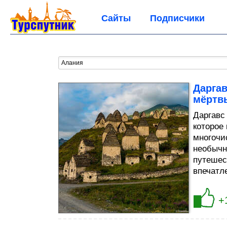
Сайты
Подписчики
Даргав
мёртв
Даргавс
которое
многочи
необычн
путешес
впечатл
+