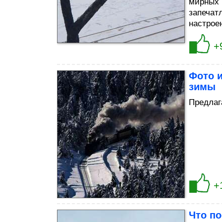
мирных 
запечат
настрое
+
Фото и
зимы
Предлаг
+
Что по