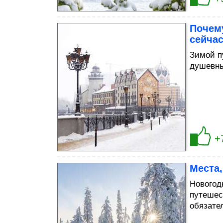
Почем
сейча
Зимой п
душевны
+
Места,
Новогод
путешес
обязате