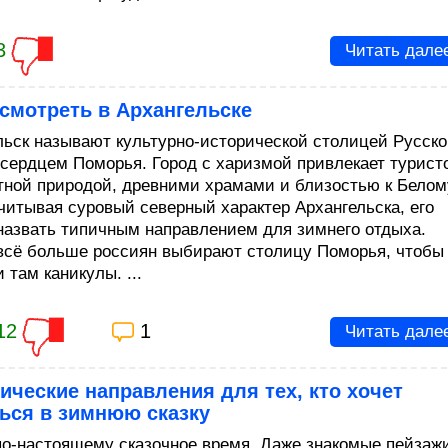
3
Читать дале
смотреть в Архангельске
льск называют культурно-исторической столицей Русско
 сердцем Поморья. Город с харизмой привлекает турист
тной природой, древними храмами и близостью к Белом
читывая суровый северный характер Архангельска, его
назвать типичным направлением для зимнего отдыха.
всё больше россиян выбирают столицу Поморья, чтобы
 там каникулы. ...
12
1
Читать дале
ические направления для тех, кто хочет
ься в зимнюю сказку
по-настоящему сказочное время. Даже знакомые пейзаж