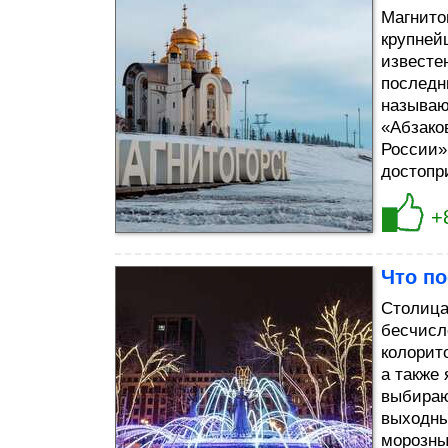
Магнито
крупней
известе
последн
называю
«Абзако
России»
достопри
+
Что п
Столица
бесчисл
колорит
а также
выбираю
выходны
морозны