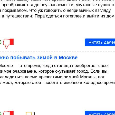
м преображаются до неузнаваемости, укутанные пушист
 покрывалом. Что уж говорить о непривычных взгляду
х в путешествии. Пора одеться потеплее и выйти из дом
5
Читать дале
ужно побывать зимой в Москве
Москве — это время, когда столица приобретает свое
римое очарование, которое окутывает город. Если вы
насладиться всеми прелестями зимней Москвы, вот
а мест, которые стоит посетить именно в холодное врем
9
1
Читать дале