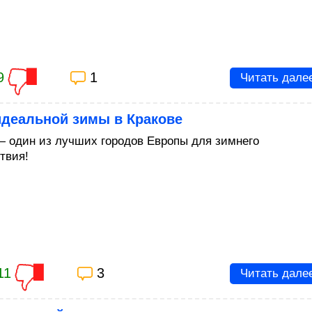
9
1
Читать дале
идеальной зимы в Кракове
― один из лучших городов Европы для зимнего
твия!
11
3
Читать дале