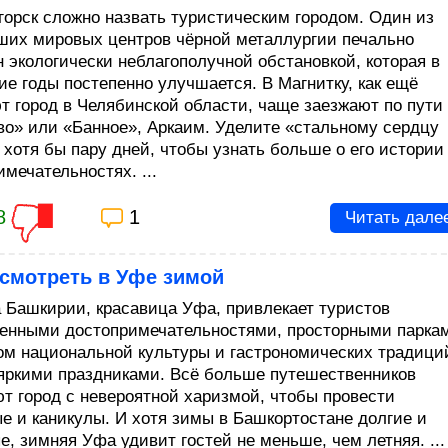
горск сложно назвать туристическим городом. Один из
ших мировых центров чёрной металлургии печально
н экологически неблагополучной обстановкой, которая в
ие годы постепенно улучшается. В Магнитку, как ещё
т город в Челябинской области, чаще заезжают по пути
во» или «Банное», Аркаим. Уделите «стальному сердцу
 хотя бы пару дней, чтобы узнать больше о его истории
мечательностях. ...
8
1
Читать дале
осмотреть в Уфе зимой
 Башкирии, красавица Уфа, привлекает туристов
енными достопримечательностями, просторными парка
ом национальной культуры и гастрономических традици
 яркими праздниками. Всё больше путешественников
т город с невероятной харизмой, чтобы провести
е и каникулы. И хотя зимы в Башкортостане долгие и
е, зимняя Уфа удивит гостей не меньше, чем летняя. ...