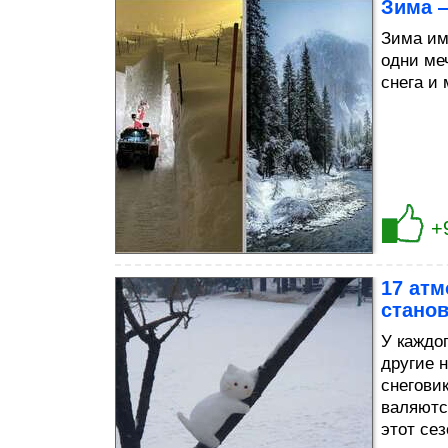
Зима 
Зима им
одни ме
снега и 
+
17 ат
станов
У каждог
другие 
снегови
валяютс
этот се