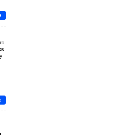
е
го
ов
у
е
и