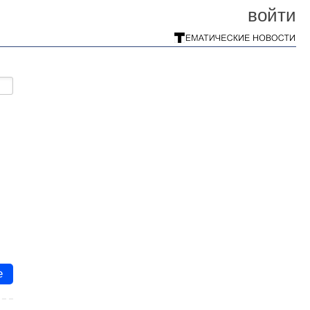
войти
е