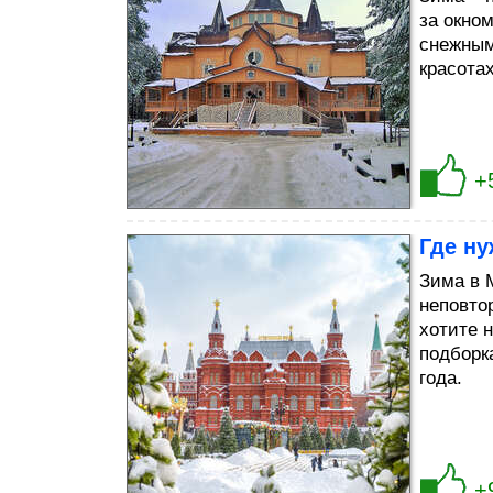
за окно
снежным
красота
+
Где н
Зима в 
неповто
хотите 
подборк
года.
+