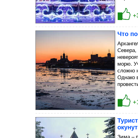
+
Что по
Арханге
Севера,
невероя
морю. У
сложно 
Однако 
провести
+
Турист
окунут
Зима – 