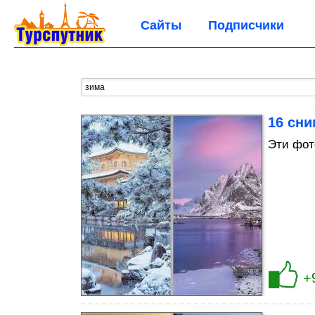
Сайты
Подписчики
16 сн
Эти фот
+