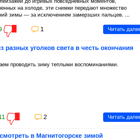
пейзажей до игривых повседневных моментов,
ленных на холоде, эти снимки передают множество
ний зимы — за исключением замерзших пальцев. ...
9
1
Читать дале
з разных уголков света в честь окончания
аем проводить зиму теплыми воспоминаниями.
11
2
Читать дале
смотреть в Магнитогорске зимой