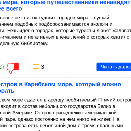
 мира, которые путешественники ненавидят
е всего
 вовсе не список худших городов мира – пускай
ением подобных подборок занимаются экологи и
ги. Речь идет о городах, которые туристы любят жалова
ниманием и негативных впечатлений о которых хватило
тдельную библиотеку.
27
3
Читать дале
остров в Карибском море, который можно
овать
ском море сдается в аренду необитаемый Птичий остро
 входит в состав небольшого государства Белиз в
ьной Америке. Остров принадлежит американской
 паре, однако постоянно на нем никто не живет. На
рии острова есть небольшой дом с тремя спальными