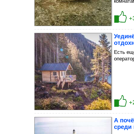
комната
+
Уединё
отдохн
Есть ещ
операто
+
А почё
среди 