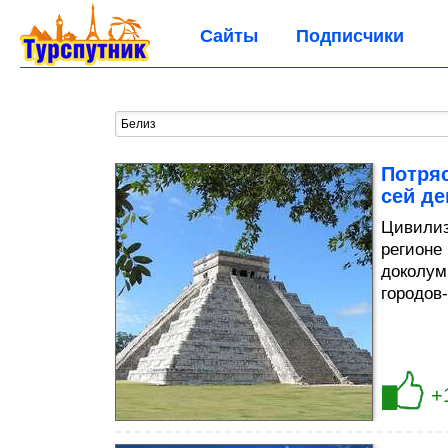
Сайты
Подписчики
Потря
сей де
Цивилиз
регионе
доколум
городов
+