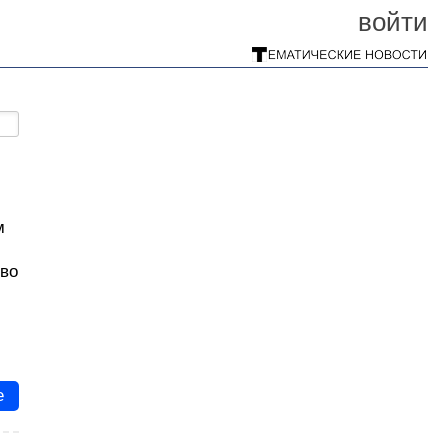
войти
м
тво
е