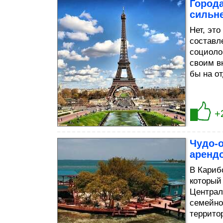
Города
сильне
Нет, это
составл
социоло
своим в
бы на о
+
Чудо-
аренд
В Кариб
который
Централ
семейной
террито