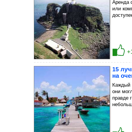
Аренда 
или ком
доступен
+
15 луч
на оч
Каждый 
они мог
правде г
небольш