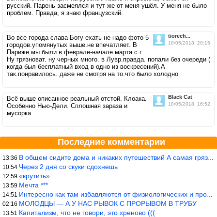
русский. Парень засмеялся и тут же от меня ушёл. У меня не было
проблем. Правда, я знаю французский.
tiorech...
Во все города слава Богу ехать не надо фото 5
18/05/2018, 20:15
городов.упомянутых выше.не впечатляет. В
Париже мы были в феврале-начале марта с.г.
Ну грязноват. ну черных много. в Лувр.правда. попали без очереди (
когда был бесплатный вход в одно из воскресений).А
так.понравилось. даже не смотря на то.что было холодно
Black Cat
Всё выше описанное реальный отстой. Клоака.
18/05/2018, 16:52
Особенно Нью-Дели. Сплошная зараза и
мусорка…
Последние комментарии
В общем сидите дома и никаких путешествий А самая грязная в от
13:36
Через 2 дня со скуки сдохнешь
10:54
«крутить».
12:59
Мечта ***
13:59
Интересно как там избавляются от физиологических и прочих отходо
14:51
МОЛОДЦЫ — А У НАС РЫВОК С ПРОРЫВОМ В ТРУБУ
02:16
Капитализм, что не говори, это хреново (((
13:51