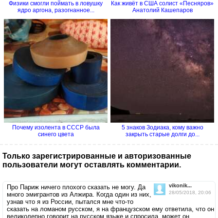
Физики смогли поймать в ловушку
Как живёт в США солист «Песняров»
ядро аргона, разогнанное...
Анатолий Кашепаров
Почему изолента в СССР была
5 знаков Зодиака, кому важно
синего цвета
закрыть старые долги до...
Только зарегистрированные и авторизованные
пользователи могут оставлять комментарии.
vikonik...
Про Париж ничего плохого сказать не могу. Да
28/05/2018, 20:06
много эмигрантов из Алжира. Когда один из них,
узнав что я из России, пытался мне что-то
сказать на ломаном русском, я на французском ему ответила, что он
великолепно говорит на русском языке и спросила, может он