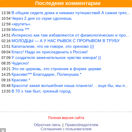
Последние комментарии
В общем сидите дома и никаких путешествий А самая грязная в от
13:36
Через 2 дня со скуки сдохнешь
10:54
«крутить».
12:59
Мечта ***
13:59
Интересно как там избавляются от физиологических и прочих отходо
14:51
МОЛОДЦЫ — А У НАС РЫВОК С ПРОРЫВОМ В ТРУБУ
02:16
Капитализм, что не говори, это хреново (((
13:51
Класс! Надо их присоеденить к России!
09:04
У создателя замечательное чувство юмора! ))
07:09
Чудесно!
08:35
Это не церковь, это строение в форме церкви.
19:21
Красиво*** Благодарю, Полинушка *
14:25
Красиво *
09:16
Красота! какая волшебная наша планета!… еще-бы, мы понимали это…
05:48
В 70 х там был, грязный город.
13:55
Полная версия сайта
Обратная связь
|
Правообладателям
Соглашение с пользователем