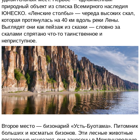
природный объект из списка Всемирного наследия
ЮНЕСКО. «Ленские столбы» — череда высоких скал,
которая протянулась на 40 км вдоль реки Лены.
Выглядят они как пейзаж из сказки — словно за
скалами спрятано что‑то таинственное и
неприступное.
Второе место — бизонарий «Усть‑Буотама». Питомник
больших и косматых бизонов. Эти лесные животные
постепенно исчезают, они занесены в Международную