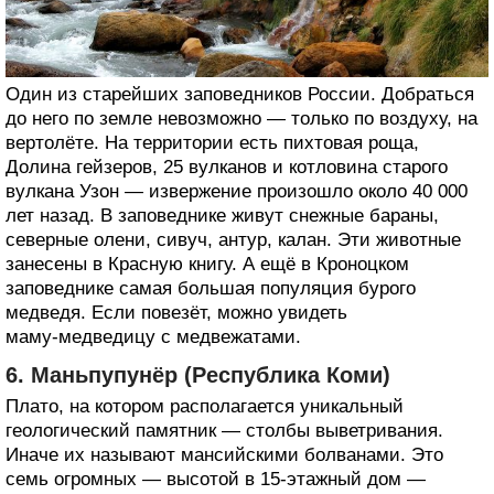
Один из старейших заповедников России. Добраться
до него по земле невозможно — только по воздуху, на
вертолёте. На территории есть пихтовая роща,
Долина гейзеров, 25 вулканов и котловина старого
вулкана Узон — извержение произошло около 40 000
лет назад. В заповеднике живут снежные бараны,
северные олени, сивуч, антур, калан. Эти животные
занесены в Красную книгу. А ещё в Кроноцком
заповеднике самая большая популяция бурого
медведя. Если повезёт, можно увидеть
маму‑медведицу с медвежатами.
6. Маньпупунёр (Республика Коми)
Плато, на котором располагается уникальный
геологический памятник — столбы выветривания.
Иначе их называют мансийскими болванами. Это
семь огромных — высотой в 15‑этажный дом —