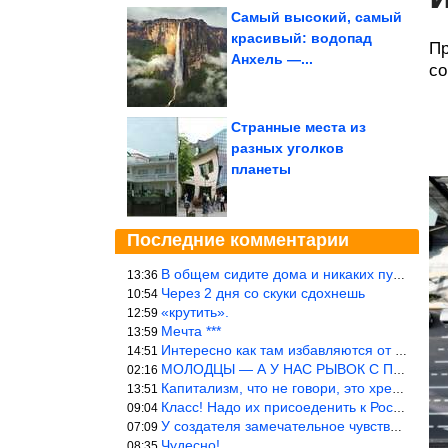
Самый высокий, самый
красивый: водопад
Пр
Анхель —...
со
Странные места из
разных уголков
планеты
Последние комментарии
В общем сидите дома и никаких путешествий А самая грязная в от
13:36
Через 2 дня со скуки сдохнешь
10:54
«крутить».
12:59
Мечта ***
13:59
Интересно как там избавляются от физиологических и прочих отходо
14:51
МОЛОДЦЫ — А У НАС РЫВОК С ПРОРЫВОМ В ТРУБУ
02:16
Капитализм, что не говори, это хреново (((
13:51
Класс! Надо их присоеденить к России!
09:04
У создателя замечательное чувство юмора! ))
07:09
Чудесно!
08:35