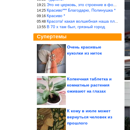
Это не церковь, это строение в форме церкви.
19:21
Красиво*** Благодарю, Полинушка *
14:25
Красиво *
09:16
Красота! какая волшебная наша планета!… еще-бы, мы понимали это…
05:48
В 70 х там был, грязный город.
13:55
Супертемы
Очень красивые
куколки из ниток
Самые крупные
производители чая в
мире
Копеечная таблетка и
комнатные растения
Юмор из интернета
оживают на глазах
К кому в июле может
вернуться человек из
прошлого
Новый вектор Полнолуния поглотит знаков Зодиака