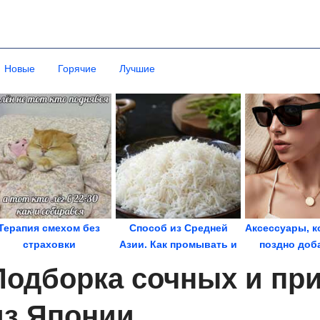
Новые
Горячие
Лучшие
Терапия смехом без
Способ из Средней
Аксессуары, к
страховки
Азии. Как промывать и
поздно доб
варить рис, чтобы...
летний га
Подборка сочных и пр
из Японии