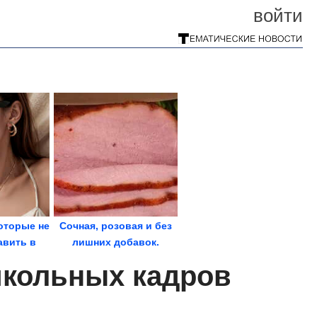
войти
оторые не
Сочная, розовая и без
авить в
лишних добавок.
рдероб
Домашняя ветчина по...
икольных кадров