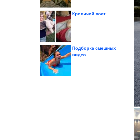
Кроличий пост
Жемчужной
наследство Екатерины
Кому достанется
Подборка смешных
видео
санкций...
выгоду от послабления
TotalEnergies получит