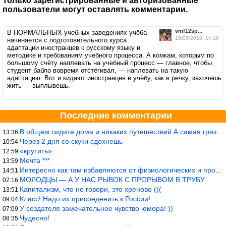
Только зарегистрированные и авторизованные
пользователи могут оставлять комментарии.
vmf12sp...
В НОРМАЛЬНЫХ учебных заведениях учёба
18/05/2018, 14:18
начинается с подготовительного курса
адаптации иностранцев к русскому языку и
методике и требованиям учебного процесса. А комкам, которым по
большому счёту наплевать на учебный процесс — главное, чтобы
студент бабло вовремя отстёгивал, — наплевать на такую
адаптацию. Вот и кидают иностранцев в учёбу, как в речку, захочешь
жить — выплывешь.
Последние комментарии
В общем сидите дома и никаких путешествий А самая грязная в от
13:36
Через 2 дня со скуки сдохнешь
10:54
«крутить».
12:59
Мечта ***
13:59
Интересно как там избавляются от физиологических и прочих отходо
14:51
МОЛОДЦЫ — А У НАС РЫВОК С ПРОРЫВОМ В ТРУБУ
02:16
Капитализм, что не говори, это хреново (((
13:51
Класс! Надо их присоеденить к России!
09:04
У создателя замечательное чувство юмора! ))
07:09
Чудесно!
08:35