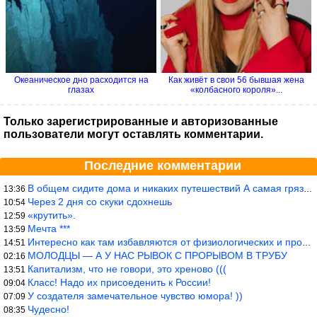
Океаническое дно расходится на
Как живёт в свои 56 бывшая жена
глазах
«колбасного короля»...
Только зарегистрированные и авторизованные
пользователи могут оставлять комментарии.
Последние комментарии
В общем сидите дома и никаких путешествий А самая грязная в от
13:36
Через 2 дня со скуки сдохнешь
10:54
«крутить».
12:59
Мечта ***
13:59
Интересно как там избавляются от физиологических и прочих отходо
14:51
МОЛОДЦЫ — А У НАС РЫВОК С ПРОРЫВОМ В ТРУБУ
02:16
Капитализм, что не говори, это хреново (((
13:51
Класс! Надо их присоеденить к России!
09:04
У создателя замечательное чувство юмора! ))
07:09
Чудесно!
08:35