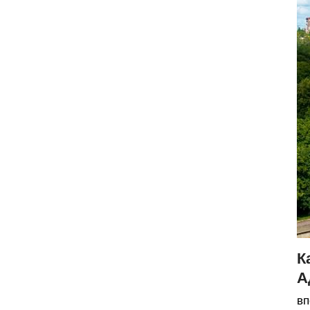
К
А
вп