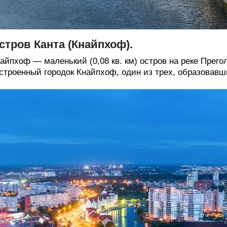
стров Канта (Кнайпхоф).
айпхоф — маленький (0,08 кв. км) остров на реке Прего
строенный городок Кнайпхоф, один из трех, образовавш