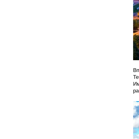
Вп
Те
Им
ра