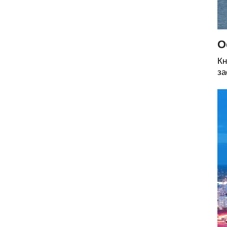
О
Кн
за