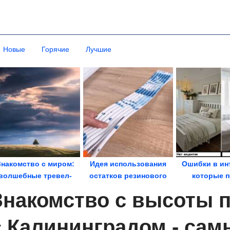
Новые
Горячие
Лучшие
Знакомство с миром:
Идея использования
Ошибки в ин
волшебные тревел-
остатков резинового
которые п
снимки Изабеллы
коврика
настроение и 
Знакомство с высоты п
Табаччи
с Калининградом - са