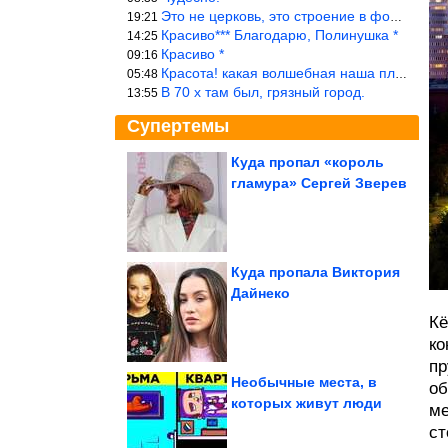
Это не церковь, это строение в форме церкви.
19:21
Красиво*** Благодарю, Полинушка *
14:25
Красиво *
09:16
Красота! какая волшебная наша планета!… еще-бы, мы понимали это…
05:48
В 70 х там был, грязный город.
13:55
Супертемы
Куда пропал «король
гламура» Сергей Зверев
Когда вселенная
решила пошутить над
всеми нами
Куда пропала Виктория
Дайнеко
5 знаков зодиака,
которые видят и
чувствуют любую ложь
Кё
ко
пр
Необычные места, в
об
которых живут люди
ме
Самые красивые знаки зодиака
ст