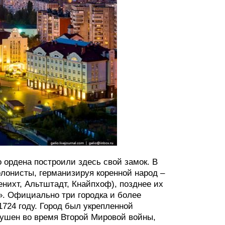
 ордена построили здесь свой замок. В
олонисты, германизируя коренной народ –
енихт, Альтштадт, Кнайпхоф), позднее их
». Официально три городка и более
724 году. Город был укрепленной
рушен во время Второй Мировой войны,