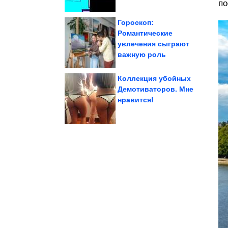
по
Гороскоп:
Романтические
увлечения сыграют
Смирнов
Умер актёр Юрий
важную роль
Коллекция убойных
Демотиваторов. Мне
нравится!
Любимов
Куда пропал Александр