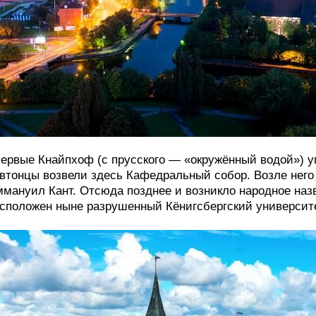
ервые Кнайпхоф (с прусского — «окружённый водой») уп
втонцы возвели здесь Кафедральный собор. Возле него
мануил Кант. Отсюда позднее и возникло народное наз
сположен ныне разрушенный Кёнигсбергский университ