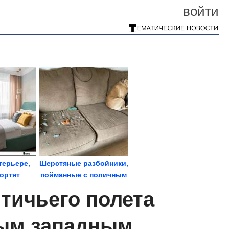
войти
терьере,
Шерстяные разбойники,
ортят
пойманные с поличным
не дают...
тичьего полета
мым западным