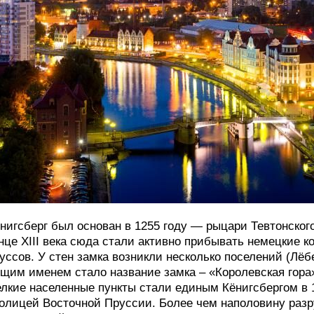
нигсберг был основан в 1255 году — рыцари Тевтонского
нце XIII века сюда стали активно прибывать немецкие к
уссов. У стен замка возникли несколько поселений (Лёб
щим именем стало название замка – «Королевская гора
лкие населенные пункты стали единым Кёнигсбергом в 1
олицей Восточной Пруссии. Более чем наполовину раз