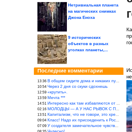
Нетривиальная планета
на магических снимках
Джона Еноха
Ка
пр
9 исторических
го
объектов в разных
уголках планеты,...
Ис
Последние комментарии
не
В общем сидите дома и никаких путешествий А самая грязная в от
13:36
Через 2 дня со скуки сдохнешь
10:54
«крутить».
12:59
Мечта ***
13:59
Интересно как там избавляются от физиологических и прочих отходо
14:51
МОЛОДЦЫ — А У НАС РЫВОК С ПРОРЫВОМ В ТРУБУ
02:16
Капитализм, что не говори, это хреново (((
13:51
Класс! Надо их присоеденить к России!
09:04
У создателя замечательное чувство юмора! ))
07:09
Чудесно!
08:35