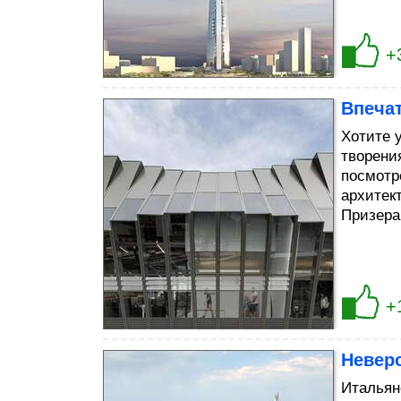
+
Впеча
Хотите 
творени
посмотр
архитект
Призера
+
Невер
Итальян