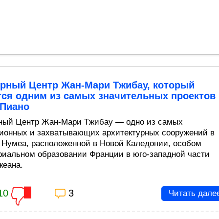
урный Центр Жан-Мари Тжибау, который
тся одним из самых значительных проектов
 Пиано
ный Центр Жан-Мари Тжибау — одно из самых
ионных и захватывающих архитектурных сооружений в
 Нумеа, расположенной в Новой Каледонии, особом
риальном образовании Франции в юго-западной части
кеана.
10
3
Читать дале