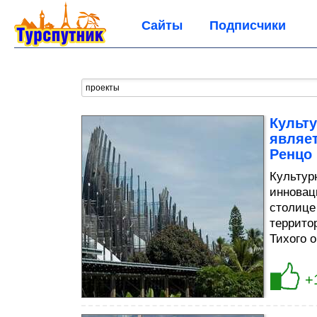
Сайты
Подписчики
Культ
являе
Ренцо
Культур
инновац
столице
террито
Тихого о
+