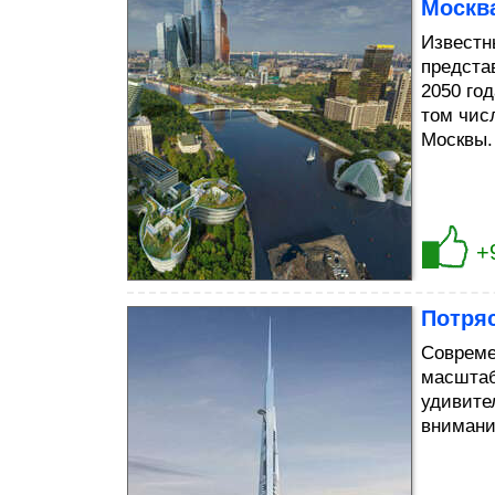
Москв
Известн
представ
2050 го
том чис
Москвы.
+
Потря
Совреме
масштаб
удивите
внимани