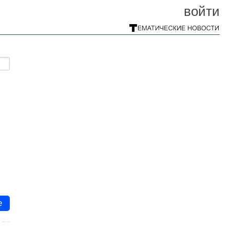
войти
е