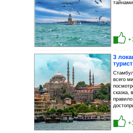
тайнами
+
3 лока
турис
Стамбул
всего ми
посмотр
сказка, 
правило
достопр
+