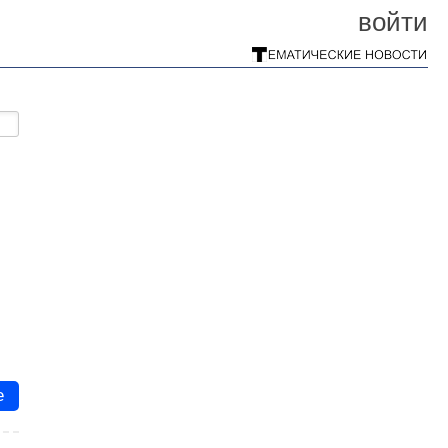
войти
е