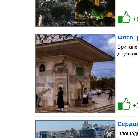
+
Фото,
Британец
дружелю
+
Сердц
Площадь