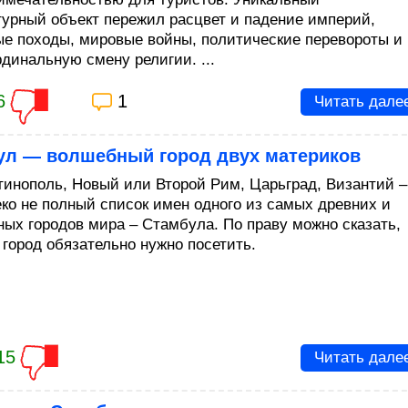
турный объект пережил расцвет и падение империй,
ые походы, мировые войны, политические перевороты и
рдинальную смену религии. ...
6
1
Читать дале
ул — волшебный город двух материков
тинополь, Новый или Второй Рим, Царьград, Византий –
еко не полный список имен одного из самых древних и
ных городов мира – Стамбула. По праву можно сказать,
 город обязательно нужно посетить.
15
Читать дале