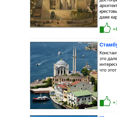
архитек
крестов
даже ка
+
Стамб
Констан
это дал
интерес
что этот
+