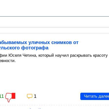
забываемых уличных снимков от
ульского фотографа
фии Юселя Четина, который научил раскрывать красоту
евности.
11
1
Читать дале