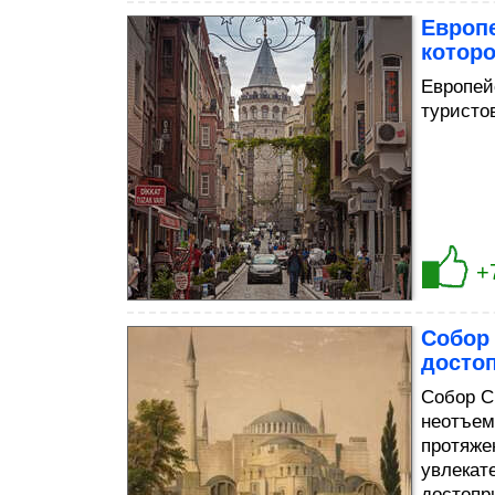
Европе
которо
Европей
туристо
+
Собор
досто
Собор С
неотъем
протяже
увлекат
достопр