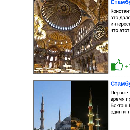
Стамб
Констан
это дал
интерес
что этот
+
Стамбу
Первые 
время п
Бекташ 
один и 