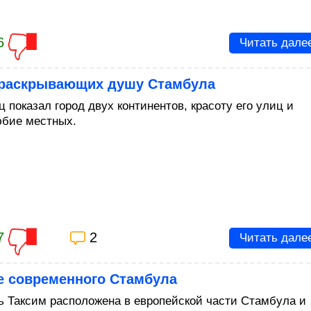
6
Читать дале
 раскрывающих душу Стамбула
 показал город двух континентов, красоту его улиц и
бие местных.
7
2
Читать дале
е современного Стамбула
 Таксим расположена в европейской части Стамбула и