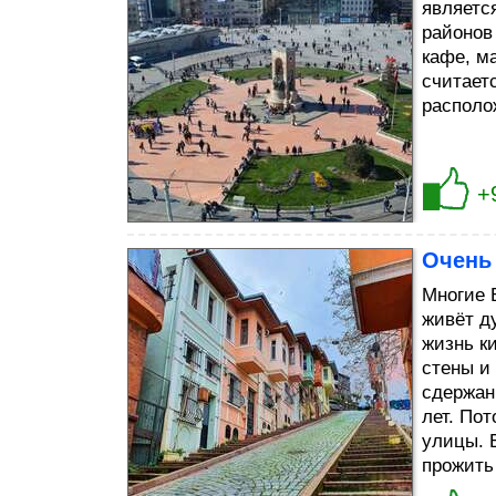
являетс
районов
кафе, м
считает
располо
+
Очень
Многие 
живёт д
жизнь к
стены и 
сдержан
лет. По
улицы. 
прожить 