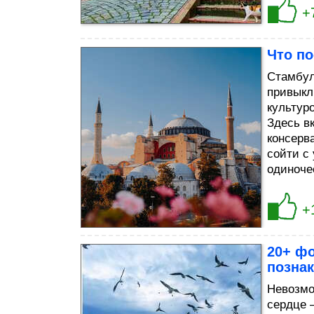
+
Что п
Стамбул
привыкл
культур
Здесь в
консерв
сойти с
одиноче
+
20+ фо
познак
Невозмо
сердце 