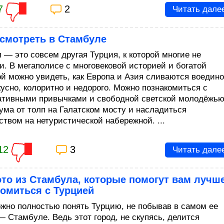
7
2
Читать дале
осмотреть в Стамбуле
 — это совсем другая Турция, к которой многие не
и. В мегаполисе с многовековой историей и богатой
ой можно увидеть, как Европа и Азия сливаются воедино
кусно, колоритно и недорого. Можно познакомиться с
ативными привычками и свободной светской молодёжью
 ума от толп на Галатском мосту и насладиться
ством на нетуристической набережной. ...
12
3
Читать дале
то из Стамбула, которые помогут вам лучш
омиться с Турцией
жно полностью понять Турцию, не побывав в самом ее
— Стамбуле. Ведь этот город, не скупясь, делится