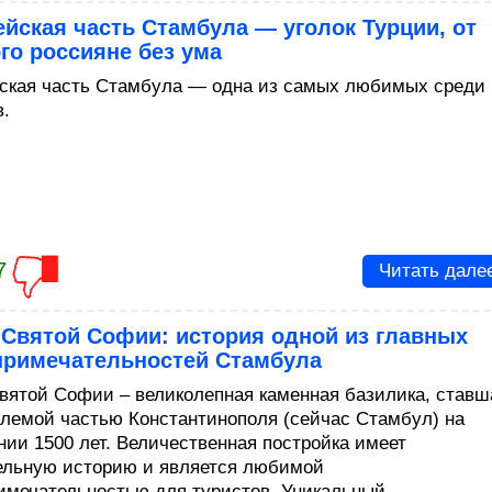
йская часть Стамбула — уголок Турции, от
го россияне без ума
ская часть Стамбула — одна из самых любимых среди
в.
7
Читать дале
 Святой Софии: история одной из главных
примечательностей Стамбула
вятой Софии – великолепная каменная базилика, ставш
лемой частью Константинополя (сейчас Стамбул) на
нии 1500 лет. Величественная постройка имеет
ельную историю и является любимой
имечательностью для туристов. Уникальный