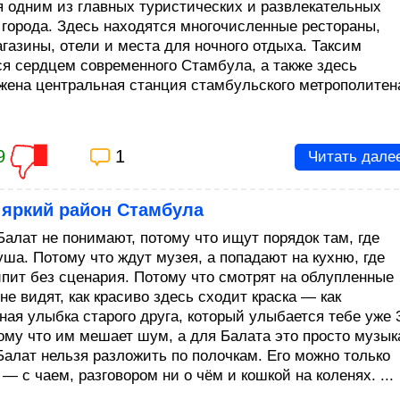
я одним из главных туристических и развлекательных
 города. Здесь находятся многочисленные рестораны,
агазины, отели и места для ночного отдыха. Таксим
ся сердцем современного Стамбула, а также здесь
жена центральная станция стамбульского метрополитен
9
1
Читать дале
 яркий район Стамбула
Балат не понимают, потому что ищут порядок там, где
уша. Потому что ждут музея, а попадают на кухню, где
ипит без сценария. Потому что смотрят на облупленные
не видят, как красиво здесь сходит краска — как
ная улыбка старого друга, который улыбается тебе уже 
тому что им мешает шум, а для Балата это просто музык
Балат нельзя разложить по полочкам. Его можно только
— с чаем, разговором ни о чём и кошкой на коленях. ...