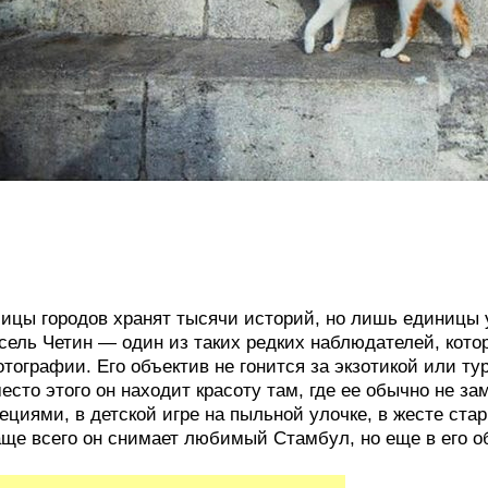
ицы городов хранят тысячи историй, но лишь единицы у
ель Четин ― один из таких редких наблюдателей, кото
тографии. Его объектив не гонится за экзотикой или т
есто этого он находит красоту там, где ее обычно не за
ециями, в детской игре на пыльной улочке, в жесте ста
ще всего он снимает любимый Стамбул, но еще в его о