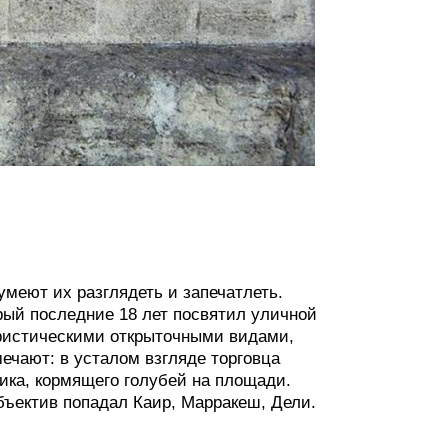
меют их разглядеть и запечатлеть.
рый последние 18 лет посвятил уличной
уристическими открыточными видами,
мечают: в усталом взгляде торговца
рика, кормящего голубей на площади.
бъектив попадал Каир, Марракеш, Дели.