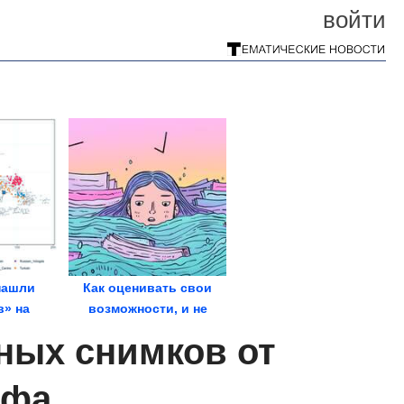
войти
нашли
Как оценивать свои
в» на
возможности, и не
нтичной
тонуть в задачах
ных снимков от
рии
афа