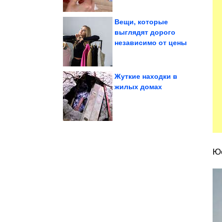
Вещи, которые
выглядят дорого
независимо от цены
настроения
Сборник для
Жуткие находки в
жилых домах
сырной корочкой....
закуска, сочная и с
Бесподобно вкусная
Юс