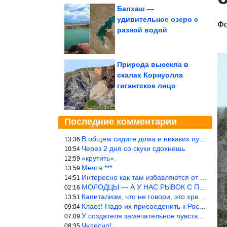
Балхаш —
удивительное озеро с
Фо
разной водой
Природа высекла в
скалах Корнуолла
гигантское лицо
Последние комментарии
В общем сидите дома и никаких путешествий А самая грязная в от
13:36
Через 2 дня со скуки сдохнешь
10:54
«крутить».
12:59
Мечта ***
13:59
Интересно как там избавляются от физиологических и прочих отходо
14:51
МОЛОДЦЫ — А У НАС РЫВОК С ПРОРЫВОМ В ТРУБУ
02:16
Капитализм, что не говори, это хреново (((
13:51
Класс! Надо их присоеденить к России!
09:04
У создателя замечательное чувство юмора! ))
07:09
Чудесно!
08:35