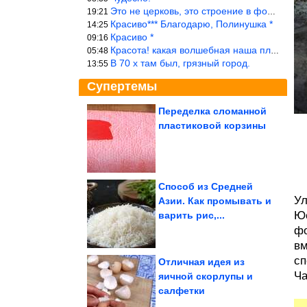
Это не церковь, это строение в форме церкви.
19:21
Красиво*** Благодарю, Полинушка *
14:25
Красиво *
09:16
Красота! какая волшебная наша планета!… еще-бы, мы понимали это…
05:48
В 70 х там был, грязный город.
13:55
Супертемы
Переделка сломанной
пластиковой корзины
Ученые нашли «горячие
точки»
мегаземлетрясений в...
Способ из Средней
Ул
Азии. Как промывать и
Как выбрать и
Юс
варить рис,...
использовать садовый
удлинитель. Запитать...
фо
вм
сп
Отличная идея из
Ча
яичной скорлупы и
салфетки
Новый способ похудения