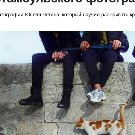
тографии Юселя Четина, который научил раскрывать кр