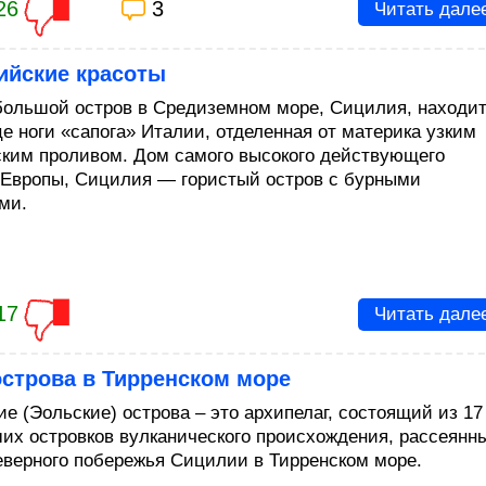
26
3
Читать дале
ийские красоты
ольшой остров в Средиземном море, Сицилия, находи
це ноги «сапога» Италии, отделенная от материка узким
ким проливом. Дом самого высокого действующего
 Европы, Сицилия — гористый остров с бурными
ми.
17
Читать дале
строва в Тирренском море
ие (Эольские) острова – это архипелаг, состоящий из 17
их островков вулканического происхождения, рассеянн
еверного побережья Сицилии в Тирренском море.