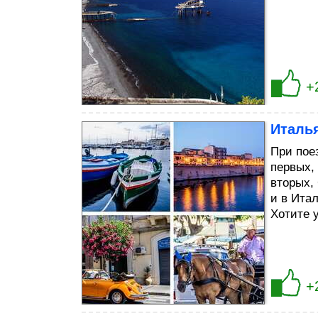
+
Италь
При пое
первых,
вторых,
и в Ита
Хотите 
+