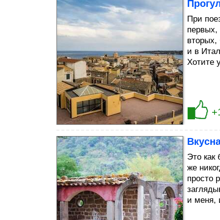
Прогул
При пое
первых,
вторых,
и в Ита
Хотите 
+
Вкусн
Это как 
же нико
просто р
загляды
и меня,