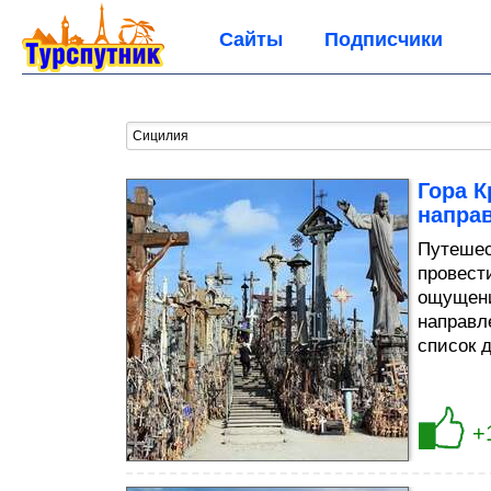
Сайты
Подписчики
Гора К
напра
Путешес
провест
ощущени
направл
список 
+