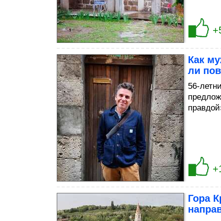
+
Как му
ли пов
56-летн
предлож
правдой
+
Гора К
напра