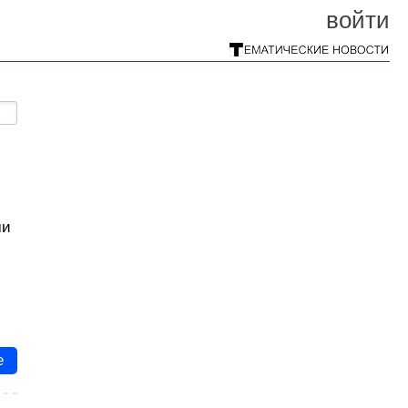
войти
ми
е