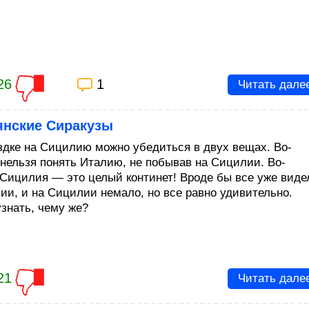
26
1
Читать дале
янские Сиракузы
здке на Сицилию можно убедиться в двух вещах. Во-
 нельзя понять Италию, не побывав на Сицилии. Во-
 Сицилия — это целый континет! Вроде бы все уже виде
лии, и на Сицилии немало, но все равно удивительно.
узнать, чему же?
21
Читать дале