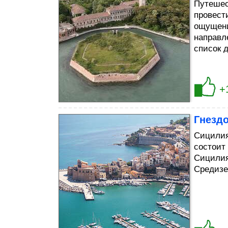
Путешес
провест
ощущени
направл
список 
+
Гнезд
Сицилия
состоит
Сицилия
Средизе