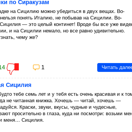
ки по Сиракузам
здке на Сицилию можно убедиться в двух вещах. Во-
 нельзя понять Италию, не побывав на Сицилии. Во-
 Сицилия — это целый континет! Вроде бы все уже виде
лии, и на Сицилии немало, но все равно удивительно.
узнать, чему же?
14
1
Читать дале
ая Сицилия
будто тебе семь лет и у тебя есть очень красивая и к то
гда не читанная книжка. Хочешь — читай, хочешь —
адуйся. Краски, звуки, вкусы, чудные и чудесные,
вают просительно в глаза, куда ни посмотри: возьми ме
 и меня… Сицилия.