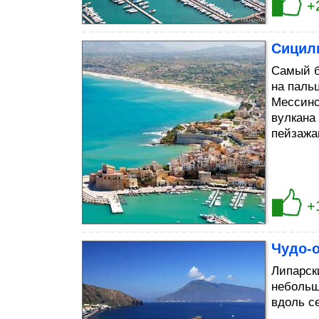
+
Сицил
Самый б
на паль
Мессинс
вулкана
пейзажа
+
Чудо-о
Липарск
небольш
вдоль с