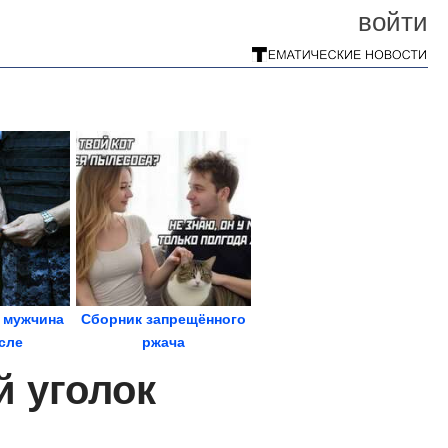
войти
 мужчина
Сборник запрещённого
сле
ржача
ия...
 уголок