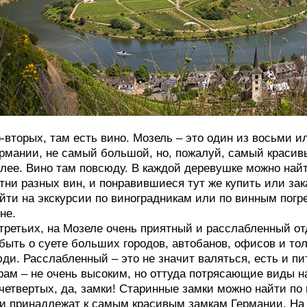
-вторых, там есть вино. Мозель – это один из восьми и
рмании, не самый большой, но, пожалуй, самый красив
лее. Вино там повсюду. В каждой деревушке можно най
тни разных вин, и понравившиеся тут же купить или зак
йти на экскурсии по виноградникам или по винным погр
не.
третьих, на Мозеле очень приятный и расслабленный от
быть о суете больших городов, автобанов, офисов и тол
ди. Расслабленный – это не значит валяться, есть и пи
рам – не очень высоким, но оттуда потрясающие виды н
четвертых, да, замки! Старинные замки можно найти по 
и принадлежат к самым красивым замкам Германии. На