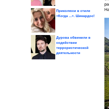
ра
На
Приколюхи в стиле
«Когда ...». Шикардос!
самые красивые косы
Как научиться плести
Дурова обвинили в
содействии
террористической
своих лет
люди выглядят моложе
Почему некоторые
деятельности