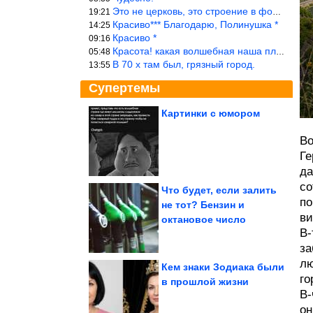
Это не церковь, это строение в форме церкви.
19:21
Красиво*** Благодарю, Полинушка *
14:25
Красиво *
09:16
Красота! какая волшебная наша планета!… еще-бы, мы понимали это…
05:48
В 70 х там был, грязный город.
13:55
Супертемы
Картинки с юмором
Отличная идея из
Во
яичной скорлупы и
салфетки
Ге
да
со
Что будет, если залить
по
не тот? Бензин и
ви
Кто выкинул Елену
октановое число
Борщеву из Comedy и
как она живет...
В-
за
лю
Кем знаки Зодиака были
го
в прошлой жизни
В-
У каменистой экзопланеты в зоне обитаемости впервые...
он