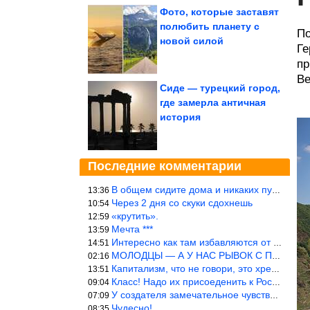
Фото, которые заставят
полюбить планету с
По
новой силой
Ге
пр
Ве
Сиде — турецкий город,
где замерла античная
история
Последние комментарии
В общем сидите дома и никаких путешествий А самая грязная в от
13:36
Через 2 дня со скуки сдохнешь
10:54
«крутить».
12:59
Мечта ***
13:59
Интересно как там избавляются от физиологических и прочих отходо
14:51
МОЛОДЦЫ — А У НАС РЫВОК С ПРОРЫВОМ В ТРУБУ
02:16
Капитализм, что не говори, это хреново (((
13:51
Класс! Надо их присоеденить к России!
09:04
У создателя замечательное чувство юмора! ))
07:09
Чудесно!
08:35