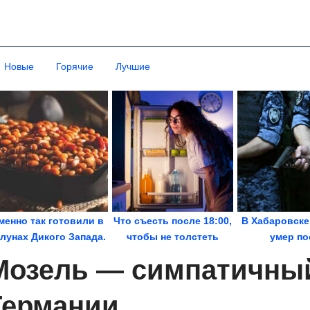
Новые
Горячие
Лучшие
менно так готовили в
Что съесть после 18:00,
В Хабаровске
лунах Дикого Запада.
чтобы не толстеть
умер по
Ковбойская...
задержан
Мозель — симпатичный
Германии