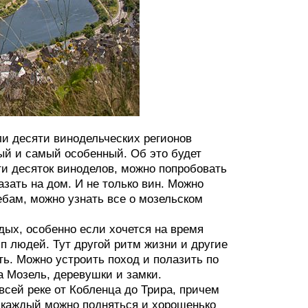
ли десяти винодельческих регионов
ый и самый особенный. Об это будет
ти десяток виноделов, можно попробовать
азать на дом. И не только вин. Можно
ебам, можно узнать все о мозельском
дых, особенно если хочется на время
п людей. Тут другой ритм жизни и другие
ть. Можно устроить поход и полазить по
а Мозель, деревушки и замки.
всей реке от Кобленца до Трира, причем
 каждый можно подняться и хорошенько