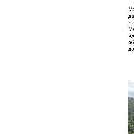
Мо
да
ко
Ме
ид
об
до