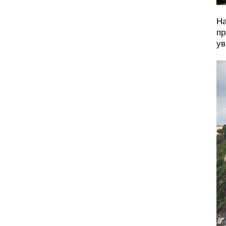
На
пр
ув