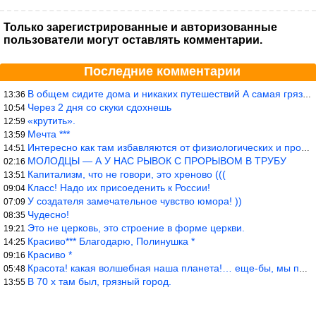
Только зарегистрированные и авторизованные
пользователи могут оставлять комментарии.
Последние комментарии
В общем сидите дома и никаких путешествий А самая грязная в от
13:36
Через 2 дня со скуки сдохнешь
10:54
«крутить».
12:59
Мечта ***
13:59
Интересно как там избавляются от физиологических и прочих отходо
14:51
МОЛОДЦЫ — А У НАС РЫВОК С ПРОРЫВОМ В ТРУБУ
02:16
Капитализм, что не говори, это хреново (((
13:51
Класс! Надо их присоеденить к России!
09:04
У создателя замечательное чувство юмора! ))
07:09
Чудесно!
08:35
Это не церковь, это строение в форме церкви.
19:21
Красиво*** Благодарю, Полинушка *
14:25
Красиво *
09:16
Красота! какая волшебная наша планета!… еще-бы, мы понимали это…
05:48
В 70 х там был, грязный город.
13:55