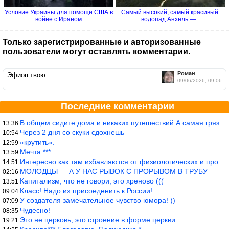
Условие Украины для помощи США в
Самый высокий, самый красивый:
войне с Ираном
водопад Анхель —...
Только зарегистрированные и авторизованные
пользователи могут оставлять комментарии.
Роман
Эфиоп твою…
09/06/2026, 09:06
Последние комментарии
В общем сидите дома и никаких путешествий А самая грязная в от
13:36
Через 2 дня со скуки сдохнешь
10:54
«крутить».
12:59
Мечта ***
13:59
Интересно как там избавляются от физиологических и прочих отходо
14:51
МОЛОДЦЫ — А У НАС РЫВОК С ПРОРЫВОМ В ТРУБУ
02:16
Капитализм, что не говори, это хреново (((
13:51
Класс! Надо их присоеденить к России!
09:04
У создателя замечательное чувство юмора! ))
07:09
Чудесно!
08:35
Это не церковь, это строение в форме церкви.
19:21