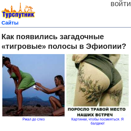
войти
Сайты
Как появились загадочные
«тигровые» полосы в Эфиопии?
Ржал до слез
Картинки, чтобы посмеяться. Я
балдею!