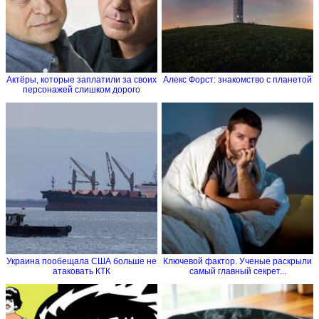
Актёры, которые заплатили за своих
Алекс Форст: знакомство с планетой
персонажей слишком дорого
Украина пообещала США больше не
Ключевой фактор. Ученые раскрыли
атаковать КТК
самый главный секрет...