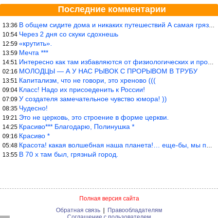
Последние комментарии
В общем сидите дома и никаких путешествий А самая грязная в от
13:36
Через 2 дня со скуки сдохнешь
10:54
«крутить».
12:59
Мечта ***
13:59
Интересно как там избавляются от физиологических и прочих отходо
14:51
МОЛОДЦЫ — А У НАС РЫВОК С ПРОРЫВОМ В ТРУБУ
02:16
Капитализм, что не говори, это хреново (((
13:51
Класс! Надо их присоеденить к России!
09:04
У создателя замечательное чувство юмора! ))
07:09
Чудесно!
08:35
Это не церковь, это строение в форме церкви.
19:21
Красиво*** Благодарю, Полинушка *
14:25
Красиво *
09:16
Красота! какая волшебная наша планета!… еще-бы, мы понимали это…
05:48
В 70 х там был, грязный город.
13:55
Полная версия сайта
Обратная связь
|
Правообладателям
Соглашение с пользователем