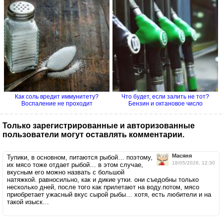
Как соль вредит иммунитету?
Что будет, если залить не тот?
Воспаление не проходит
Бензин и октановое число
Только зарегистрированные и авторизованные
пользователи могут оставлять комментарии.
Масяня
Тупики, в основном, питаются рыбой… поэтому,
18/05/2026, 12:30
их мясо тоже отдает рыбой… в этом случае,
вкусным его можно назвать с большой
натяжкой. равносильно, как и дикие утки. они съедобны только
несколько дней, после того как прилетают на воду.потом, мясо
приобретает ужасный вкус сырой рыбы… хотя, есть любители и на
такой изыск…