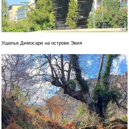
Ущелье Димосари на острове Эвия