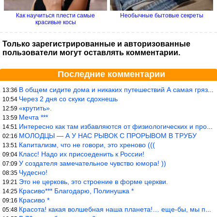
Как научиться плести самые
Необычные бытовые секреты
красивые косы
Только зарегистрированные и авторизованные
пользователи могут оставлять комментарии.
Последние комментарии
В общем сидите дома и никаких путешествий А самая грязная в от
13:36
Через 2 дня со скуки сдохнешь
10:54
«крутить».
12:59
Мечта ***
13:59
Интересно как там избавляются от физиологических и прочих отходо
14:51
МОЛОДЦЫ — А У НАС РЫВОК С ПРОРЫВОМ В ТРУБУ
02:16
Капитализм, что не говори, это хреново (((
13:51
Класс! Надо их присоеденить к России!
09:04
У создателя замечательное чувство юмора! ))
07:09
Чудесно!
08:35
Это не церковь, это строение в форме церкви.
19:21
Красиво*** Благодарю, Полинушка *
14:25
Красиво *
09:16
Красота! какая волшебная наша планета!… еще-бы, мы понимали это…
05:48