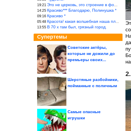
Это не церковь, это строение в форме церкви.
19:21
Красиво*** Благодарю, Полинушка *
14:25
Красиво *
09:16
Красота! какая волшебная наша планета!… еще-бы, мы понимали это…
05:48
Эт
В 70 х там был, грязный город.
13:55
со
На
Супертемы
да
Советские актёры,
пу
которые не дожили до
Бо
Что посадить на даче
премьеры своих...
на
2
Шерстяные разбойники,
пойманные с поличным
Простые домашние
тесты. Как за 5 минут
проверить...
Самые опасные
игрушки
Как римляне возводили свои неприступные лагеря? «Город»...