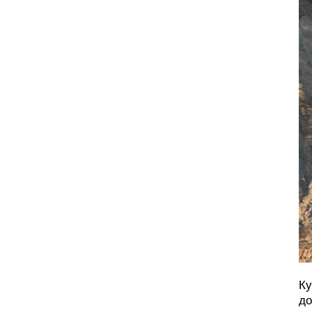
Ку
до