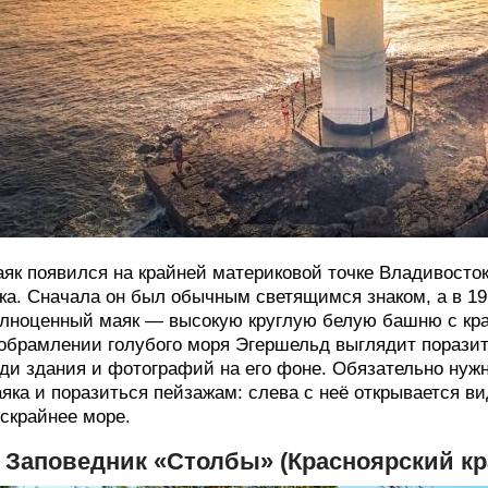
як появился на крайней материковой точке Владивосток
ка. Сначала он был обычным светящимся знаком, а в 19
лноценный маяк — высокую круглую белую башню с кр
обрамлении голубого моря Эгершельд выглядит поразите
ди здания и фотографий на его фоне. Обязательно нуж
яка и поразиться пейзажам: слева с неё открывается ви
скрайнее море.
. Заповедник «Столбы» (Красноярский кр