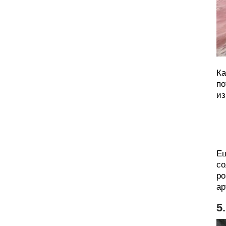
Ка
по
из
Ещ
со
ро
ар
5