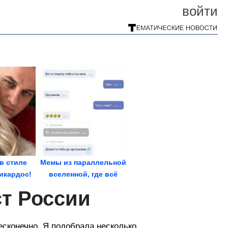
войти
в стиле
Мемы из параллельной
Шикардос!
вселенной, где всё
пошло не так
ст России
сконечно. Я подобрала несколько