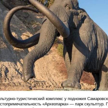
льтурно‑туристический комплекс у подножия Самаровско
стопримечательность «Археопарка» — парк скульптур. Г