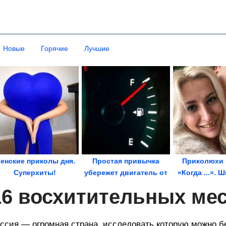
Новые
Горячие
Лучшие
енские приколы дня.
Простая привычка
Приколюхи 
Суперхиты!
убережет двигатель от
«Когда ...». 
поломки во время...
16 восхитительных ме
ссия — огромная страна, исследовать которую можно бе