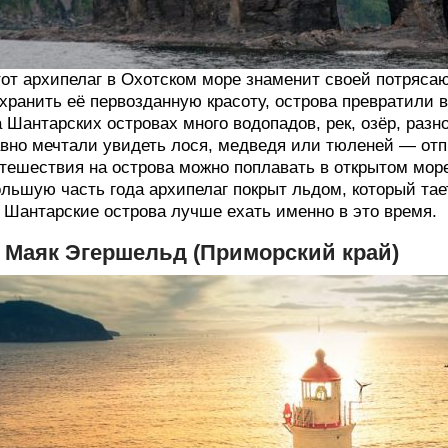
от архипелаг в Охотском море знаменит своей потрясаю
хранить её первозданную красоту, острова превратили 
 Шантарских островах много водопадов, рек, озёр, разн
вно мечтали увидеть лося, медведя или тюленей — отп
тешествия на острова можно поплавать в открытом море
льшую часть года архипелаг покрыт льдом, который тает
 Шантарские острова лучше ехать именно в это время.
. Маяк Эгершельд (Приморский край)