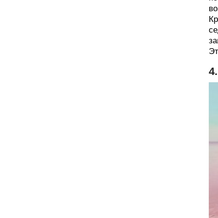
во
Кр
се
за
Эт
4