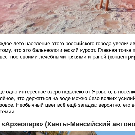
ждое лето население этого российского города увеличив
тому, что это бальнеологический курорт. Главная точка
вестное своими лечебными грязями и рапой (концентр
ё одно интересное озеро недалеко от Ярового, в посёл
лёное, что держаться на воде можно безо всяких усили
зовое. Необычный цвет всё ещё загадка: вероятно, его
темии.
. «Археопарк» (Ханты‑Мансийский автон