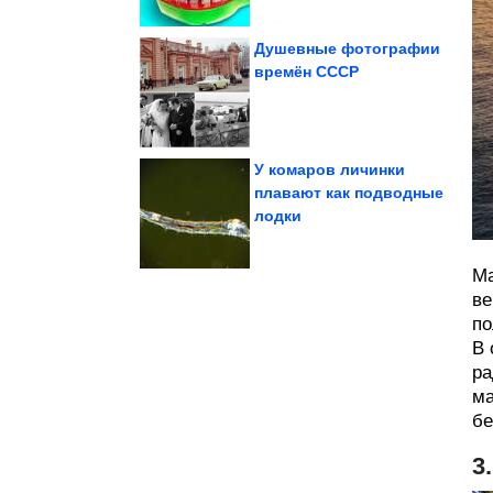
Душевные фотографии
времён СССР
Атомный поезд-призрак
У комаров личинки
плавают как подводные
лодки
Напавший на...
летней супруге?
Что известно о его 18-
Ма
ве
по
В 
ра
ма
бе
3