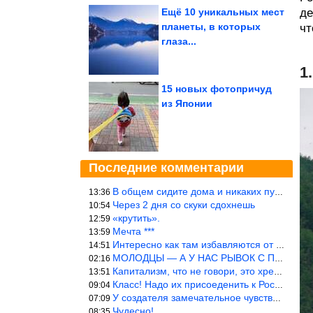
Ещё 10 уникальных мест
де
планеты, в которых
чт
глаза...
1
15 новых фотопричуд
из Японии
Последние комментарии
В общем сидите дома и никаких путешествий А самая грязная в от
13:36
Через 2 дня со скуки сдохнешь
10:54
«крутить».
12:59
Мечта ***
13:59
Интересно как там избавляются от физиологических и прочих отходо
14:51
МОЛОДЦЫ — А У НАС РЫВОК С ПРОРЫВОМ В ТРУБУ
02:16
Капитализм, что не говори, это хреново (((
13:51
Класс! Надо их присоеденить к России!
09:04
У создателя замечательное чувство юмора! ))
07:09
Чудесно!
08:35