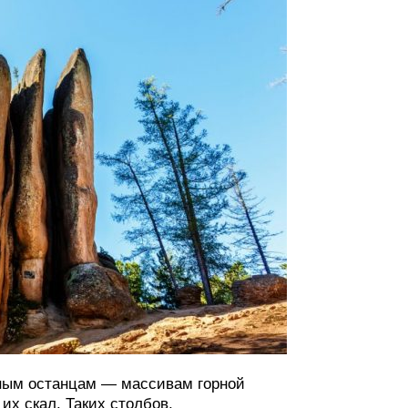
ьным останцам — массивам горной
х скал. Таких столбов,