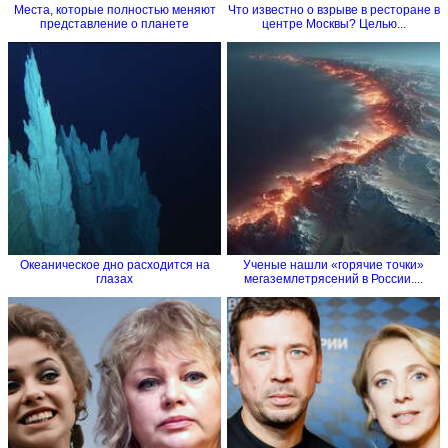
Места, которые полностью меняют
Что известно о взрыве в ресторане в
представление о планете
центре Москвы? Целью...
Океаническое дно расходится на
Ученые нашли «горячие точки»
глазах
мегаземлетрясений в России....