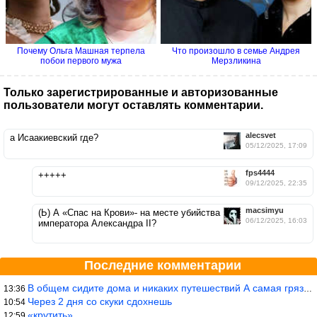
Почему Ольга Машная терпела
Что произошло в семье Андрея
побои первого мужа
Мерзликина
Только зарегистрированные и авторизованные
пользователи могут оставлять комментарии.
alecsvet
а Исаакиевский где?
05/12/2025, 17:09
fps4444
+++++
09/12/2025, 22:35
macsimyu
(Ь) А «Спас на Крови»- на месте убийства
06/12/2025, 16:03
императора Александра II?
Последние комментарии
В общем сидите дома и никаких путешествий А самая грязная в от
13:36
Через 2 дня со скуки сдохнешь
10:54
«крутить».
12:59