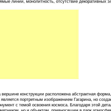
ямые линии, монолитность, отсутствие декоративных э
 вершине конструкции расположена абстрактная форм
 является портретным изображением Гагарина, но созд
нумент с темой освоения космоса. Благодаря этой дета
мятником, но и объектом, привносящим в парк атмосфе