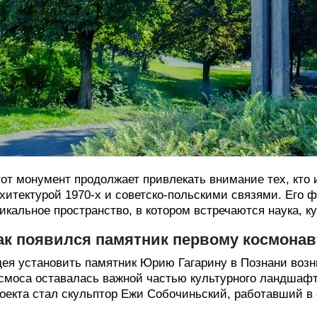
от монумент продолжает привлекать внимание тех, кто 
хитектурой 1970-х и советско-польскими связями. Его 
икальное пространство, в котором встречаются наука, ку
ак появился памятник первому космонав
ея установить памятник Юрию Гагарину в Познани возни
смоса оставалась важной частью культурного ландшафт
оекта стал скульптор Ежи Собочиньский, работавший в