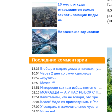
10 мест, откуда
Га
открываются самые
ар
захватывающие виды
ра
на...
(«
Норвежские зарисовки
Последние комментарии
В общем сидите дома и никаких путешествий А самая грязная в от
13:36
Через 2 дня со скуки сдохнешь
10:54
«крутить».
12:59
Мечта ***
13:59
Интересно как там избавляются от физиологических и прочих отходо
14:51
МОЛОДЦЫ — А У НАС РЫВОК С ПРОРЫВОМ В ТРУБУ
02:16
Капитализм, что не говори, это хреново (((
13:51
Класс! Надо их присоеденить к России!
09:04
У создателя замечательное чувство юмора! ))
07:09
Чудесно!
08:35