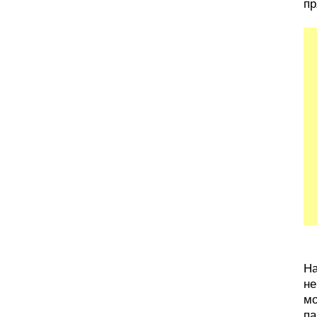
пр
На
не
мо
па