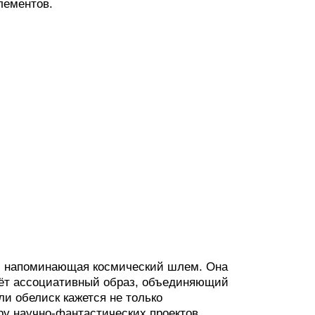
лементов.
а, напоминающая космический шлем. Она
аёт ассоциативный образ, объединяющий
ли обелиск кажется не только
ру научно-фантастических проектов