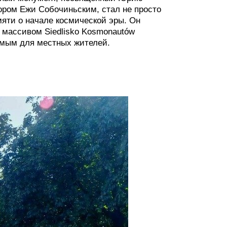
ором Ежи Собочиньским, стал не просто
мяти о начале космической эры. Он
 массивом Siedlisko Kosmonautów
чимым для местных жителей.