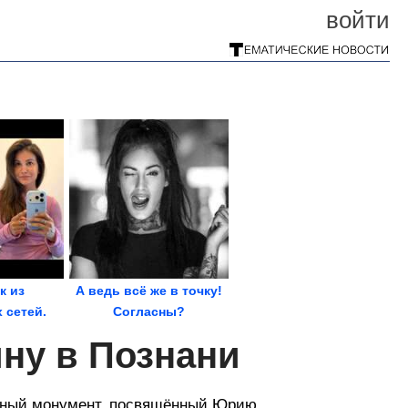
войти
к из
А ведь всё же в точку!
 сетей.
Согласны?
гу!
ну в Познани
ычный монумент, посвящённый Юрию