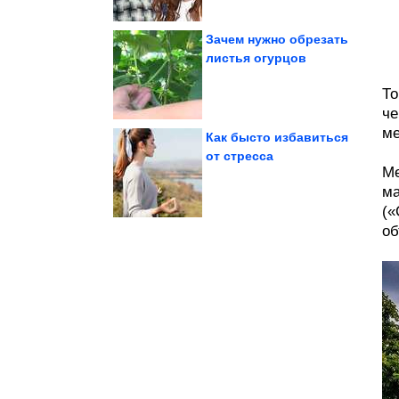
Зачем нужно обрезать
листья огурцов
времён СССР
Душевные фотографии
То
че
ме
Как бысто избавиться
от стресса
Ме
посмеяться. Кайф!
Картинки, чтобы
ма
(«
об