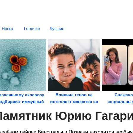
Новые
Горячие
Лучшие
ассеянному склерозу
Влияние генов на
Свежачо
одбирают иммунный
интеллект меняется со
социальных
механизм
взрослением
Ржунима
Памятник Юрию Гагари
зелёном районе Винограды в Познани находится необ