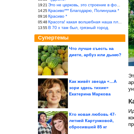
Это не церковь, это строение в форме церкви.
19:21
Красиво*** Благодарю, Полинушка *
14:25
Красиво *
09:16
Красота! какая волшебная наша планета!… еще-бы, мы понимали это…
05:48
В 70 х там был, грязный город.
13:55
Супертемы
Что лучше съесть на
диете, арбуз или дыню?
Директор ФБР заявляет
о налаживании связей с
Россией
Эт
Как живёт звезда «…А
ар
зори здесь тихие»
ун
Как старейший
Екатерина Маркова
иркутский город
оказался отрезан от
мира....
К
Ид
Кто новая любовь 47-
ко
летней Картунковой,
пр
сбросившей 85 кг
Гороскоп: Романтические увлечения сыграют важную роль