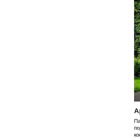
А
Па
по
ко