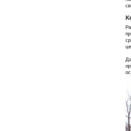
св
К
Ра
пр
ср
це
Да
ор
ос