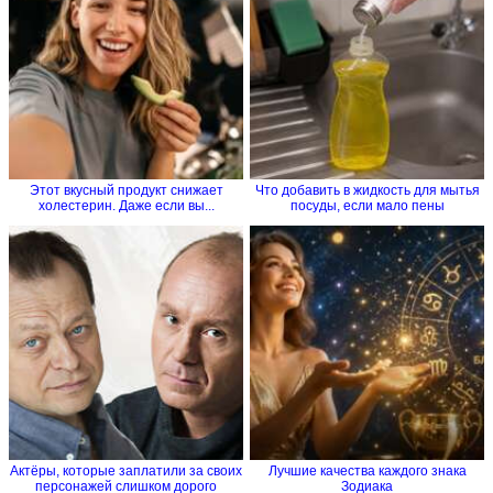
Этот вкусный продукт снижает
Что добавить в жидкость для мытья
холестерин. Даже если вы...
посуды, если мало пены
Актёры, которые заплатили за своих
Лучшие качества каждого знака
персонажей слишком дорого
Зодиака