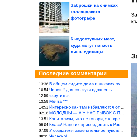
Заброшки на снимках
голландского
За
фотографа
кр
6 недоступных мест,
куда могут попасть
лишь единицы
З
Последние комментарии
В общем сидите дома и никаких путешествий А самая грязная в от
13:36
Через 2 дня со скуки сдохнешь
10:54
«крутить».
12:59
Мечта ***
13:59
Интересно как там избавляются от физиологических и прочих отходо
14:51
МОЛОДЦЫ — А У НАС РЫВОК С ПРОРЫВОМ В ТРУБУ
02:16
Капитализм, что не говори, это хреново (((
13:51
Класс! Надо их присоеденить к России!
09:04
У создателя замечательное чувство юмора! ))
07:09
Чудесно!
08:35