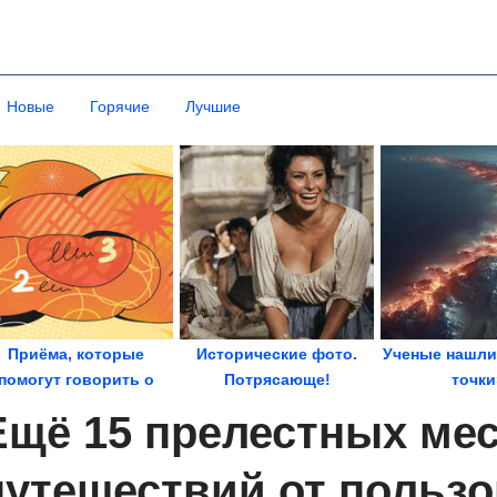
Новые
Горячие
Лучшие
Приёма, которые
Исторические фото.
Ученые нашли
помогут говорить о
Потрясающе!
точки
сложном простыми
мегаземлетр
Ещё 15 прелестных мес
словами
России.
путешествий от пользо