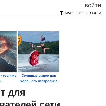
войти
 «горячие
Смешные видео для
»
хорошего настроения
ясений в
т для
...
вателей сети