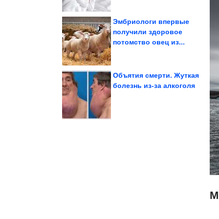
Эмбриологи впервые
получили здоровое
потомство овец из...
ржача
Сборник запрещённого
Объятия смерти. Жуткая
болезнь из-за алкоголя
«встать на...
готовности Нетаньяху
В Израиле узнали о
М