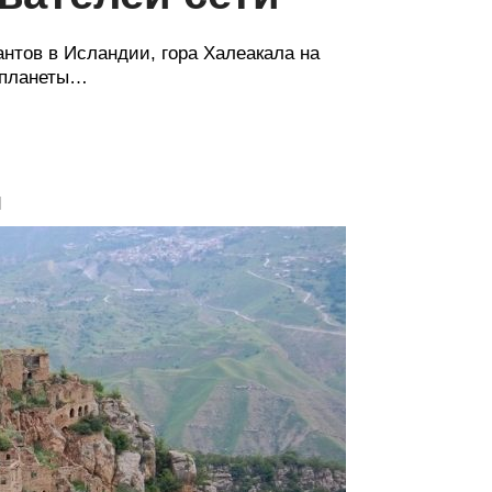
антов в Исландии, гора Халеакала на
 планеты…
я