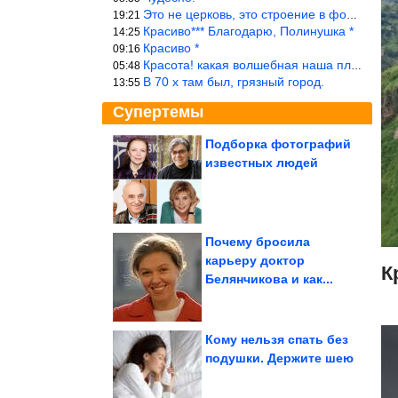
Это не церковь, это строение в форме церкви.
19:21
Красиво*** Благодарю, Полинушка *
14:25
Красиво *
09:16
Красота! какая волшебная наша планета!… еще-бы, мы понимали это…
05:48
В 70 х там был, грязный город.
13:55
Супертемы
Подборка фотографий
известных людей
Смех приходит без
предупреждения
Почему бросила
карьеру доктор
К
В США опубликовали
Белянчикова и как...
проект санкций против
России...
Кому нельзя спать без
подушки. Держите шею
Зачем нужна эмоциональная уборка дома и как её провести