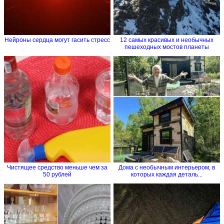
Нейроны сердца могут гасить стресс
12 самых красивых и необычных
пешеходных мостов планеты
Чистящее средство меньше чем за
Дома с необычным интерьером, в
50 рублей
которых каждая деталь...