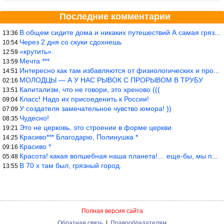
Последние комментарии
В общем сидите дома и никаких путешествий А самая грязная в от
13:36
Через 2 дня со скуки сдохнешь
10:54
«крутить».
12:59
Мечта ***
13:59
Интересно как там избавляются от физиологических и прочих отходо
14:51
МОЛОДЦЫ — А У НАС РЫВОК С ПРОРЫВОМ В ТРУБУ
02:16
Капитализм, что не говори, это хреново (((
13:51
Класс! Надо их присоеденить к России!
09:04
У создателя замечательное чувство юмора! ))
07:09
Чудесно!
08:35
Это не церковь, это строение в форме церкви.
19:21
Красиво*** Благодарю, Полинушка *
14:25
Красиво *
09:16
Красота! какая волшебная наша планета!… еще-бы, мы понимали это…
05:48
В 70 х там был, грязный город.
13:55
Полная версия сайта
Обратная связь
|
Правообладателям