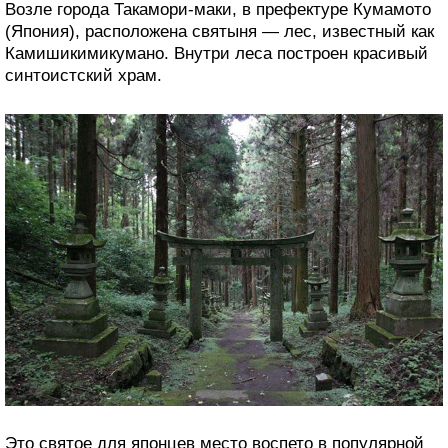
Возле города Такамори-маки, в префектуре Кумамото
(Япония), расположена святыня — лес, известный как
Камишикимикумано. Внутри леса построен красивый
синтоистский храм.
Это святое для японцев место воспето в популярной