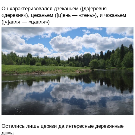
Он характеризовался дзеканьем ([дз]еревня —
«деревня»), цеканьем ([ц]ень — «тень»), и чоканьем
([ч]апля — «цапля»)
Остались лишь церкви да интересные деревянные
дома