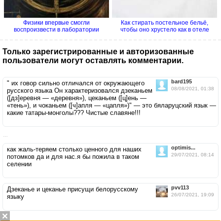
Физики впервые смогли
Как стирать постельное бельё,
воспроизвести в лаборатории
чтобы оно хрустело как в отеле
процесс...
Только зарегистрированные и авторизованные
пользователи могут оставлять комментарии.
bard195
" их говор сильно отличался от окружающего
08/08/2021, 01:38
русского языка Он характеризовался дзеканьем
([дз]еревня — «деревня»), цеканьем ([ц]ень —
«тень»), и чоканьем ([ч]апля — «цапля»)" — это бяларуцский язык —
какие татары-монголы??? Чистые славяне!!!
…
optimis...
как жаль-теряем столько ценного для наших
29/07/2021, 08:14
потомков да и для нас.я бы пожила в таком
селении
pvv113
Дзеканье и цеканье присущи белорусскому
26/07/2021, 19:09
языку