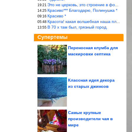
Это не церковь, это строение в форме церкви.
19:21
Красиво*** Благодарю, Полинушка *
14:25
Красиво *
09:16
Красота! какая волшебная наша планета!… еще-бы, мы понимали это…
05:48
В 70 х там был, грязный город.
13:55
Супертемы
Переносная клумба для
маскировки септика
Кто выкинул Елену
Борщеву из Comedy и
как она живет...
Классная идея декора
из старых джинсов
На столе за 15 минут.
Ленивая закрытая
пицца из лаваша...
Самые крупные
производители чая в
мире
Подборка душевных фотографий времён СССР