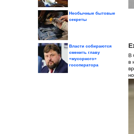
Необычные бытовые
секреты
Куриные...
время у плиты.
который экономит
Простой рецепт,
Е
Власти собираются
cменить главу
В 
«мусорного»
нравится!
Демотиваторов. Мне
в 
Коллекция убойных
госоператора
вр
но