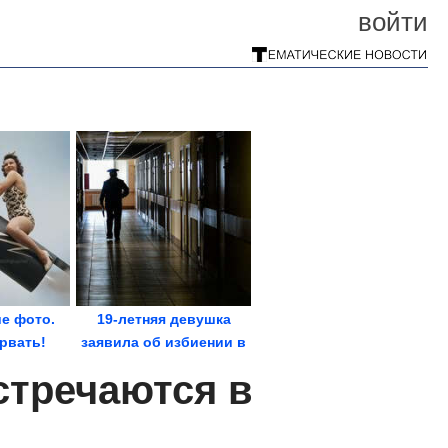
войти
е фото.
19-летняя девушка
орвать!
заявила об избиении в
полиции в...
стречаются в