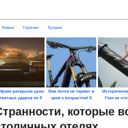
Новые
Горячие
Лучшие
Иране раскрыли цели
Они почти не теряют в
Исторически
тветных ударов по 5
цене с возрастом! 5
Глаз не от
странам
надежных...
Странности, которые в
столичных отелях