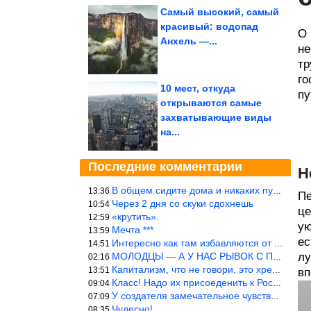
Самый высокий, самый
красивый: водопад
О 
Анхель —...
не
тр
го
10 мест, откуда
пу
открываются самые
захватывающие виды
на...
Последние комментарии
Н
В общем сидите дома и никаких путешествий А самая грязная в от
13:36
Пе
Через 2 дня со скуки сдохнешь
10:54
це
«крутить».
12:59
ую
Мечта ***
13:59
ес
Интересно как там избавляются от физиологических и прочих отходо
14:51
МОЛОДЦЫ — А У НАС РЫВОК С ПРОРЫВОМ В ТРУБУ
лу
02:16
Капитализм, что не говори, это хреново (((
13:51
вп
Класс! Надо их присоеденить к России!
09:04
У создателя замечательное чувство юмора! ))
07:09
Чудесно!
08:35