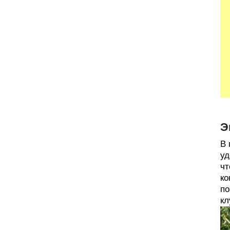
Э
В 
уд
чт
ко
по
кл