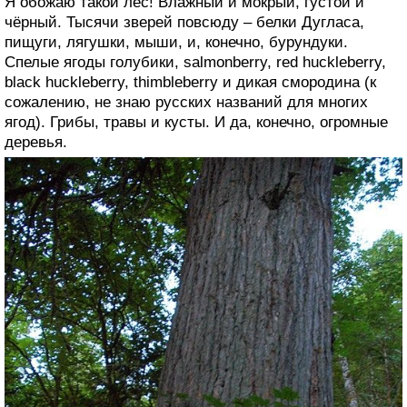
Я обожаю такой лес! Влажный и мокрый, густой и
чёрный. Тысячи зверей повсюду – белки Дугласа,
пищуги, лягушки, мыши, и, конечно, бурундуки.
Спелые ягоды голубики, salmonber­ry, red huck­le­ber­ry,
black huck­le­ber­ry, thim­ble­ber­ry и дикая смородина (к
сожалению, не знаю русских названий для многих
ягод). Грибы, травы и кусты. И да, конечно, огромные
деревья.