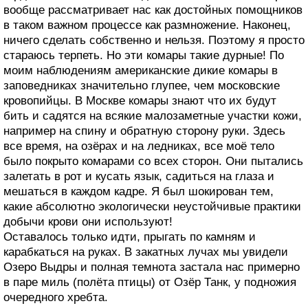
вообще рассматривает нас как достойных помощников
в таком важном процессе как размножение. Наконец,
ничего сделать собственно и нельзя. Поэтому я просто
стараюсь терпеть. Но эти комары такие дурные! По
моим наблюдениям американские дикие комары в
заповедниках значительно глупее, чем московские
кровопийцы. В Москве комары знают что их будут
бить и садятся на всякие малозаметные участки кожи,
например на спину и обратную сторону руки. Здесь
все время, на озёрах и на ледниках, все моё тело
было покрыто комарами со всех сторон. Они пытались
залетать в рот и кусать язык, садиться на глаза и
мешаться в каждом кадре. Я был шокирован тем,
какие абсолютно экологически неустойчивые практики
добычи крови они используют!
Оставалось только идти, прыгать по камням и
карабкаться на руках. В закатных лучах мы увидели
Озеро Выдры и полная темнота застала нас примерно
в паре миль (полёта птицы) от Озёр Танк, у подножия
очередного хребта.