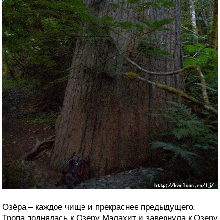
Озёра – каждое чище и прекраснее предыдущего.
Тропа поднялась к Озеру Малахит и завернула к Озеру