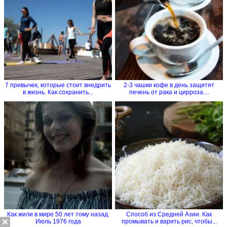
7 привычек, которые стоит внедрить
2-3 чашки кофе в день защитят
в жизнь. Как сохранить...
печень от рака и цирроза....
Как жили в мире 50 лет тому назад.
Способ из Средней Азии. Как
Июль 1976 года
промывать и варить рис, чтобы...