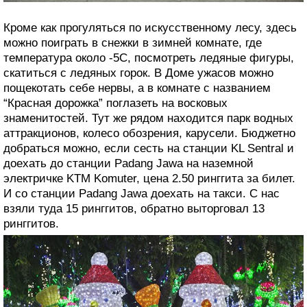
Кроме как прогуляться по искусственному лесу, здесь
можно поиграть в снежки в зимней комнате, где
температура около -5С, посмотреть ледяные фигуры,
скатиться с ледяных горок. В Доме ужасов можно
пощекотать себе нервы, а в комнате с названием
“Красная дорожка” поглазеть на восковых
знаменитостей. Тут же рядом находится парк водных
аттракционов, колесо обозрения, карусели. Бюджетно
добраться можно, если сесть на станции KL Sentral и
доехать до станции Padang Jawa на наземной
электричке KTM Komuter, цена 2.50 ринггита за билет.
И со станции Padang Jawa доехать на такси. С нас
взяли туда 15 ринггитов, обратно выторговал 13
ринггитов.