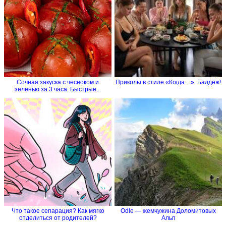
Сочная закуска с чесноком и
Приколы в стиле «Когда ...». Балдёж!
зеленью за 3 часа. Быстрые...
Что такое сепарация? Как мягко
Odle — жемчужина Доломитовых
отделиться от родителей?
Альп