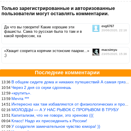
Только зарегистрированные и авторизованные
пользователи могут оставлять комментарии.
evg6767
Да что вы говорите! Какие хорошие эти
20/06/2020, 22:16
фашисты. Сама то русская была то там и в
какой профессии, ха
macsimyu
«Хвацит сооритса корячии эстонские паарни...»
23/05/2020, 15:36
;)
Последние комментарии
В общем сидите дома и никаких путешествий А самая грязная в от
13:36
Через 2 дня со скуки сдохнешь
10:54
«крутить».
12:59
Мечта ***
13:59
Интересно как там избавляются от физиологических и прочих отходо
14:51
МОЛОДЦЫ — А У НАС РЫВОК С ПРОРЫВОМ В ТРУБУ
02:16
Капитализм, что не говори, это хреново (((
13:51
Класс! Надо их присоеденить к России!
09:04
У создателя замечательное чувство юмора! ))
07:09