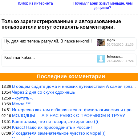
Юмор из интернета
Почему парни живут меньше, чем
девушки?
Только зарегистрированные и авторизованные
пользователи могут оставлять комментарии.
Dgek
Ну, для них теперь разгуляй. В парке никого!!!
02/05/2020, 21:39
fukssan...
Koshmar kakoi…
21/04/2020, 17:24
Последние комментарии
В общем сидите дома и никаких путешествий А самая грязная в от
13:36
Через 2 дня со скуки сдохнешь
10:54
«крутить».
12:59
Мечта ***
13:59
Интересно как там избавляются от физиологических и прочих отходо
14:51
МОЛОДЦЫ — А У НАС РЫВОК С ПРОРЫВОМ В ТРУБУ
02:16
Капитализм, что не говори, это хреново (((
13:51
Класс! Надо их присоеденить к России!
09:04
У создателя замечательное чувство юмора! ))
07:09