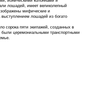
ми, ионическими колоннами и
али лошадей, имеет великолепный
изображены мифические и
а выступлением лошадей из богато
ло сорока пяти экипажей, созданных в
их были церемониальными транспортными
емье.