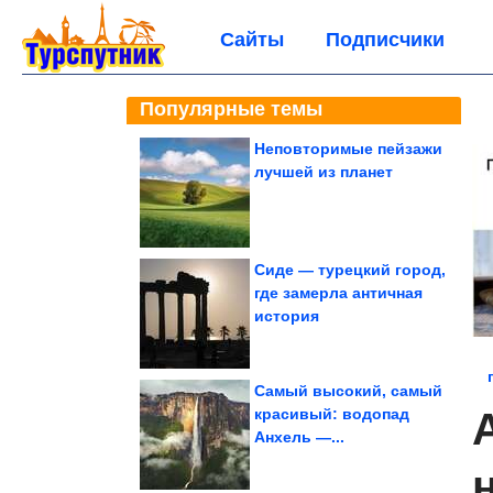
Сайты
Подписчики
Популярные темы
Неповторимые пейзажи
лучшей из планет
Сиде — турецкий город,
где замерла античная
история
Самый высокий, самый
красивый: водопад
Анхель —...