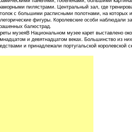
рамическими панелями, гобеленами, большими картина
аморными пилястрами. Центральный зал, где трениров
толок с большими расписными полотнами, на которых 
легорические фигуры. Королевские особи наблюдали з
рашенных балюстрад.
реты музеяВ Национальном музее карет выставлено око
мнадцатом и девятнадцатом веках. Большинство из н
едствами и принадлежали португальской королевской с