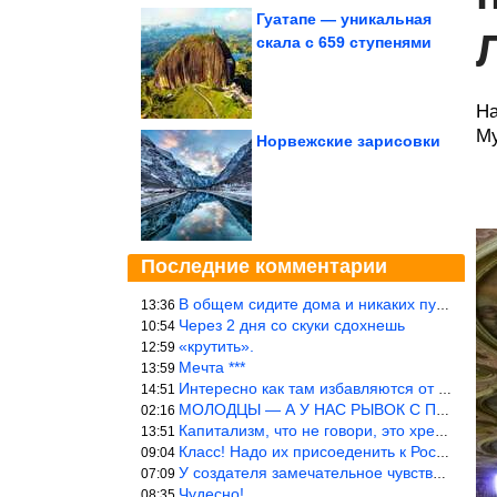
Гуатапе — уникальная
скала с 659 ступенями
На
Му
Норвежские зарисовки
Последние комментарии
В общем сидите дома и никаких путешествий А самая грязная в от
13:36
Через 2 дня со скуки сдохнешь
10:54
«крутить».
12:59
Мечта ***
13:59
Интересно как там избавляются от физиологических и прочих отходо
14:51
МОЛОДЦЫ — А У НАС РЫВОК С ПРОРЫВОМ В ТРУБУ
02:16
Капитализм, что не говори, это хреново (((
13:51
Класс! Надо их присоеденить к России!
09:04
У создателя замечательное чувство юмора! ))
07:09
Чудесно!
08:35