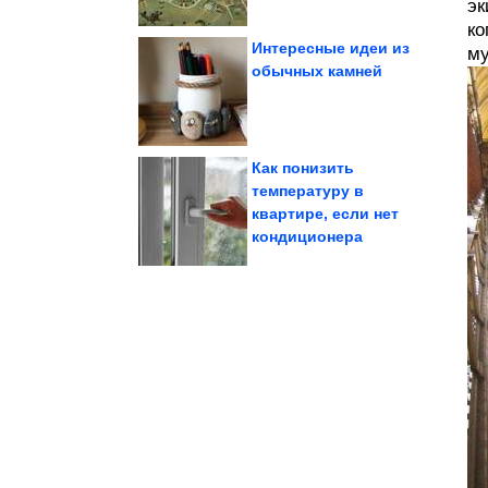
эк
ко
Интересные идеи из
му
обычных камней
Куриные...
время у плиты.
который экономит
Простой рецепт,
Как понизить
температуру в
квартире, если нет
Класс!
Исторические фото.
кондиционера