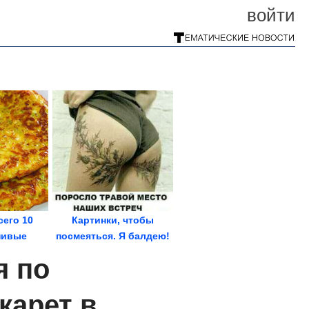
войти
сего 10
Картинки, чтобы
нивые
посмеяться. Я балдею!
кабачков
я по
карет в