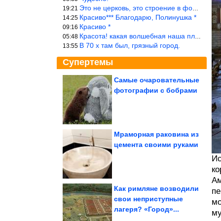
Это не церковь, это строение в форме церкви.
19:21
Красиво*** Благодарю, Полинушка *
14:25
Красиво *
09:16
Красота! какая волшебная наша планета!… еще-бы, мы понимали это…
05:48
В 70 х там был, грязный город.
13:55
Супертемы
Самые очаровательные
фотографии с бобрами
Самые толстые
животные в мире
Мраморная раковина из
цемента своими руками
Милая вещица из
проволоки и
капронового шнура
Ис
ко
Ам
Как римляне возводили
пе
свои неприступные
мо
лагеря? «Город»...
У статинов нашли новый побочный эффект. Кому он грозит...
му