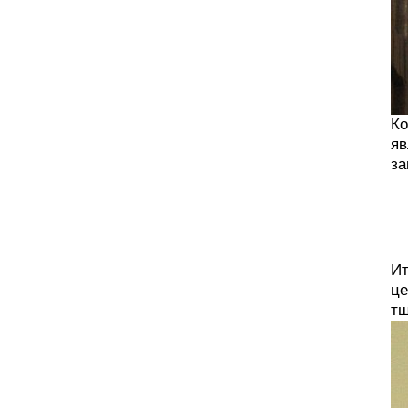
Ко
яв
за
Ит
це
тщ