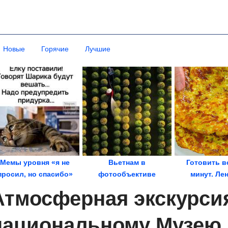
Новые
Горячие
Лучшие
Мемы уровня «я не
Вьетнам в
Готовить в
просил, но спасибо»
фотообъективе
минут. Ле
хачапури из 
Атмосферная экскурси
национальному Музею 