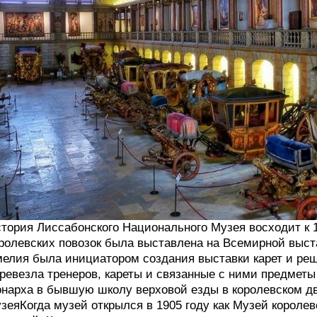
тория Лиссабонского Национального Музея восходит к 19
ролевских повозок была выставлена ​​на Всемирной выс
елия была инициатором создания выставки карет и ре
ревезла тренеров, кареты и связанные с ними предмет
нарха в бывшую школу верховой езды в королевском д
зеяКогда музей открылся в 1905 году как Музей королев