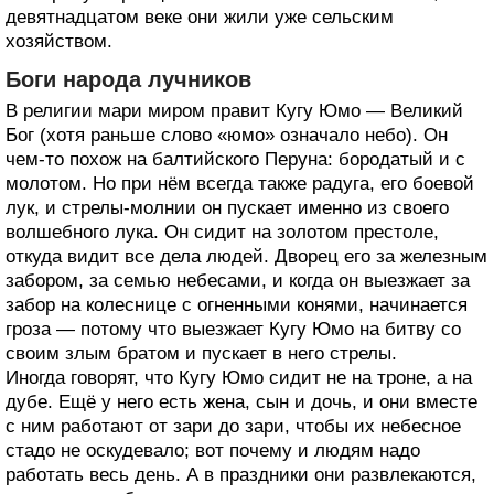
девятнадцатом веке они жили уже сельским
хозяйством.
Боги народа лучников
В религии мари миром правит Кугу Юмо — Великий
Бог (хотя раньше слово «юмо» означало небо). Он
чем-то похож на балтийского Перуна: бородатый и с
молотом. Но при нём всегда также радуга, его боевой
лук, и стрелы-молнии он пускает именно из своего
волшебного лука. Он сидит на золотом престоле,
откуда видит все дела людей. Дворец его за железным
забором, за семью небесами, и когда он выезжает за
забор на колеснице с огненными конями, начинается
гроза — потому что выезжает Кугу Юмо на битву со
своим злым братом и пускает в него стрелы.
Иногда говорят, что Кугу Юмо сидит не на троне, а на
дубе. Ещё у него есть жена, сын и дочь, и они вместе
с ним работают от зари до зари, чтобы их небесное
стадо не оскудевало; вот почему и людям надо
работать весь день. А в праздники они развлекаются,