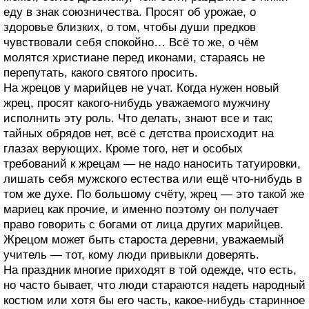
еду в знак союзничества. Просят об урожае, о
здоровье близких, о том, чтобы души предков
чувствовали себя спокойно… Всё то же, о чём
молятся христиане перед иконами, стараясь не
перепутать, какого святого просить.
На жрецов у марийцев не учат. Когда нужен новый
жрец, просят какого-нибудь уважаемого мужчину
исполнить эту роль. Что делать, знают все и так:
тайных обрядов нет, всё с детства происходит на
глазах верующих. Кроме того, нет и особых
требований к жрецам — не надо наносить татуировки,
лишать себя мужского естества или ещё что-нибудь в
том же духе. По большому счёту, жрец — это такой же
мариец как прочие, и именно поэтому он получает
право говорить с богами от лица других марийцев.
Жрецом может быть староста деревни, уважаемый
учитель — тот, кому люди привыкли доверять.
На праздник многие приходят в той одежде, что есть,
но часто бывает, что люди стараются надеть народный
костюм или хотя бы его часть, какое-нибудь старинное