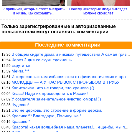
7 привычек, которые стоит внедрить
Почему некоторые люди выглядят
в жизнь. Как сохранить...
моложе своих лет
Только зарегистрированные и авторизованные
пользователи могут оставлять комментарии.
Последние комментарии
В общем сидите дома и никаких путешествий А самая грязная в от
13:36
Через 2 дня со скуки сдохнешь
10:54
«крутить».
12:59
Мечта ***
13:59
Интересно как там избавляются от физиологических и прочих отходо
14:51
МОЛОДЦЫ — А У НАС РЫВОК С ПРОРЫВОМ В ТРУБУ
02:16
Капитализм, что не говори, это хреново (((
13:51
Класс! Надо их присоеденить к России!
09:04
У создателя замечательное чувство юмора! ))
07:09
Чудесно!
08:35
Это не церковь, это строение в форме церкви.
19:21
Красиво*** Благодарю, Полинушка *
14:25
Красиво *
09:16
Красота! какая волшебная наша планета!… еще-бы, мы понимали это…
05:48