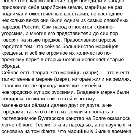
После того, как московские цари победили и заодно
присвоили себе марийские земли, марийцы не раз
поднимали ожесточённые восстания, но последние
несколько веков они были одним из самых спокойных
народов России. Сам народ относится к финно-
угорским, и многие его представители до сих пор
говорят на языке предков. Православная церковь
гордится тем, что сейчас большинство марийцев
крещены, и всё же огромное их количество по-
прежнему верит в старых богов и исполняет старые
обряды.
Сейчас есть теория, что марийцы (мари) — это и есть
таинственные меряне (меря), которые жили на землях,
ставших после прихода киевских князей и
новгородских купцов русскими. Владения мерян были
обширны, но жили они охотой и потому —
маленькими сёлами далеко друг от друга, а не
городами, так что отнять их земли и прогнать в
гостеприимное Булгарское ханство на Волге оказалось
легче лёгкого. Теория эта из народных, а не научных, и
основана на том факте, что марийцы в былые времена