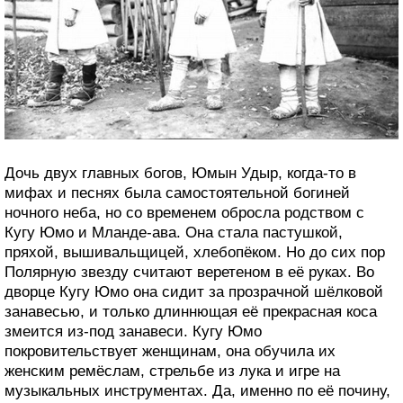
Дочь двух главных богов, Юмын Удыр, когда-то в
мифах и песнях была самостоятельной богиней
ночного неба, но со временем обросла родством с
Кугу Юмо и Мланде-ава. Она стала пастушкой,
пряхой, вышивальщицей, хлебопёком. Но до сих пор
Полярную звезду считают веретеном в её руках. Во
дворце Кугу Юмо она сидит за прозрачной шёлковой
занавесью, и только длиннющая её прекрасная коса
змеится из-под занавеси. Кугу Юмо
покровительствует женщинам, она обучила их
женским ремёслам, стрельбе из лука и игре на
музыкальных инструментах. Да, именно по её почину,