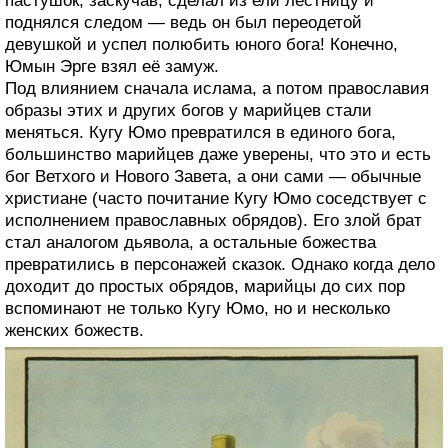
пастушок, заскучав, сделал из ели лестницу и
поднялся следом — ведь он был переодетой
девушкой и успел полюбить юного бога! Конечно,
Юмын Эрге взял её замуж.
Под влиянием сначала ислама, а потом православия
образы этих и других богов у марийцев стали
меняться. Кугу Юмо превратился в единого бога,
большинство марийцев даже уверены, что это и есть
бог Ветхого и Нового Завета, а они сами — обычные
христиане (часто почитание Кугу Юмо соседствует с
исполнением православных обрядов). Его злой брат
стал аналогом дьявола, а остальные божества
превратились в персонажей сказок. Однако когда дело
доходит до простых обрядов, марийцы до сих пор
вспоминают не только Кугу Юмо, но и несколько
женских божеств.