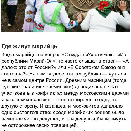
Где живут марийцы
Когда марийцы на вопрос «Откуда ты?» отвечают «Из
республики Марий-Эл», то часто слышат в ответ — «А
далеко это от России?» или «В Советском Союзе она
состояла?» На самом деле эта республика — чуть ли
не в самом центре России. Древним марийцам (тогда
русские звали их черемисами) доводилось не раз
участвовать в конфликтах между московскими царями
и казанскими ханами — они выбирали то одну, то
другую сторону. И казанцев, и московитов удивляло
одно обстоятельство: среди марийских воинов было
заметное число девушек, и эти девушки были ничуть
не осторожнее своих товарищей.