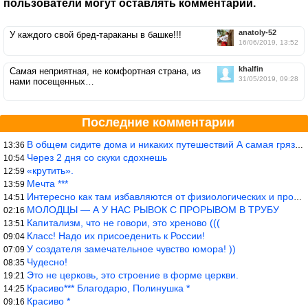
пользователи могут оставлять комментарии.
anatoly-52
У каждого свой бред-тараканы в башке!!!
16/06/2019, 13:52
khalfin
Самая неприятная, не комфортная страна, из
31/05/2019, 09:28
нами посещенных…
Последние комментарии
В общем сидите дома и никаких путешествий А самая грязная в от
13:36
Через 2 дня со скуки сдохнешь
10:54
«крутить».
12:59
Мечта ***
13:59
Интересно как там избавляются от физиологических и прочих отходо
14:51
МОЛОДЦЫ — А У НАС РЫВОК С ПРОРЫВОМ В ТРУБУ
02:16
Капитализм, что не говори, это хреново (((
13:51
Класс! Надо их присоеденить к России!
09:04
У создателя замечательное чувство юмора! ))
07:09
Чудесно!
08:35
Это не церковь, это строение в форме церкви.
19:21
Красиво*** Благодарю, Полинушка *
14:25
Красиво *
09:16