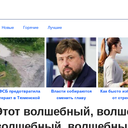
Новые
Горячие
Лучшие
ФСБ предотвратила
Власти собираются
Как бысто из
теракт в Тюменской
cменить главу
от стре
бласти на нефтяном...
«мусорного»
Этот волшебный, волш
госоператора
волшебный, волшебный