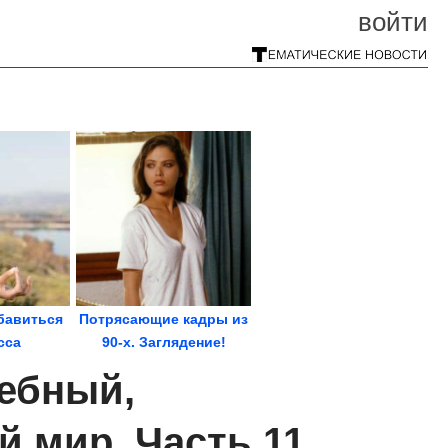
войти
бавиться
Потрясающие кадры из
сса
90-х. Заглядение!
ебный,
 мир. Часть 11