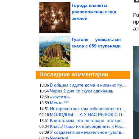
Города планеты,
расположенные под
Ро
землёй
пр
аэ
Гуатапе — уникальная
скала с 659 ступенями
Последние комментарии
В общем сидите дома и никаких путешествий А самая грязная в от
13:36
Через 2 дня со скуки сдохнешь
10:54
«крутить».
12:59
Мечта ***
13:59
Интересно как там избавляются от физиологических и прочих отходо
14:51
МОЛОДЦЫ — А У НАС РЫВОК С ПРОРЫВОМ В ТРУБУ
02:16
Капитализм, что не говори, это хреново (((
13:51
Класс! Надо их присоеденить к России!
09:04
У создателя замечательное чувство юмора! ))
07:09
Чудесно!
08:35