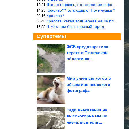
Это не церковь, это строение в форме церкви.
19:21
Красиво*** Благодарю, Полинушка *
14:25
Красиво *
09:16
Красота! какая волшебная наша планета!… еще-бы, мы понимали это…
05:48
В 70 х там был, грязный город.
13:55
Супертемы
ФСБ предотвратила
теракт в Тюменской
Как понизить
температуру в
области на...
квартире, если нет
кондиционера
Мир уличных котов в
объективе японского
Смешные фото
фотографа
Ради выживания на
высокогорье мыши
научились есть...
3 роковых знака зодиака среди женщин