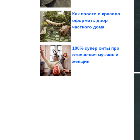
Как просто и красиво
оформить двор
частного дома
лаборатории...
воспроизвести в
Физики впервые смогли
100% супер хиты про
отношения мужчин и
женщин
скроллинга
Дзен и искусство